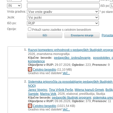
išči po
Vrsta gradiva:
* po stare
Jezik:
Išči po:
Opcije:
Prikaži samo zadetke s celotnim besedilom
Ponasta
1.
Razvoj kompetenc prihodnosti v pedagoških študijskih progra
2026, znanstvena monografija
Ključne besede:
pedagoško izobraževanje
,
posodobitev p
kompetence
Objavljeno v RUP:
29.07.2026;
Ogledov:
223;
Prenosov:
9
Celotno besedilo
(11,10 MB)
Gradivo ima več datotek!
Več...
2.
Sistemska priporočila za posodabljanje pedagoških študijski
NOO)
Janez Vogrinc
,
Tina Vršnik Perše
,
Milena Ivanuš-Grmek
,
Bošt
Samide
,
Marina Volk
, 2026, elaborat, predštudija, študija
Ključne besede:
pedagoški študijski programi
,
sistemska ured
Objavljeno v RUP:
09.06.2026;
Ogledov:
379;
Prenosov:
11
Celotno besedilo
(1021,54 KB)
Gradivo ima več datotek!
Več...