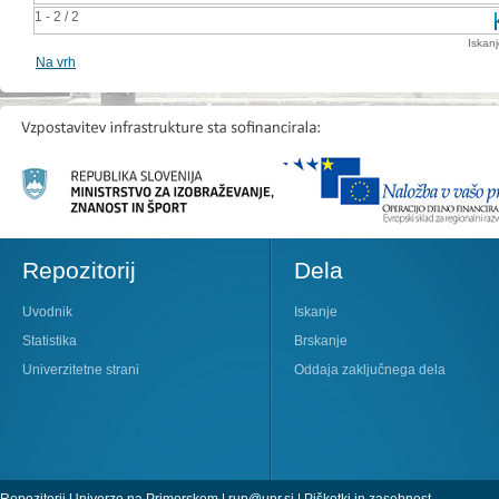
1 - 2 / 2
Iskan
Na vrh
Repozitorij
Dela
Uvodnik
Iskanje
Statistika
Brskanje
Univerzitetne strani
Oddaja zaključnega dela
Repozitorij Univerze na Primorskem |
rup@upr.si
|
Piškotki in zasebnost