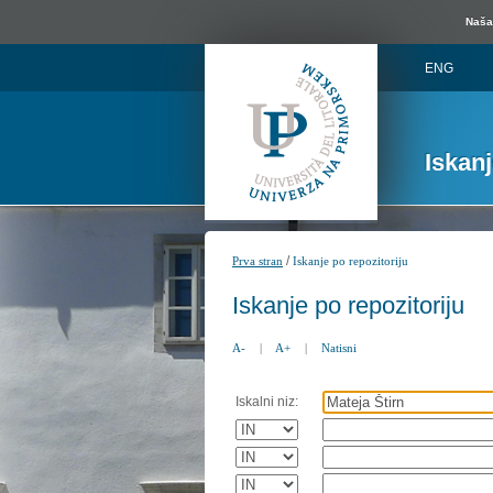
Naša 
ENG
Iskan
/
Prva stran
Iskanje po repozitoriju
Iskanje po repozitoriju
A-
|
A+
|
Natisni
Iskalni niz: