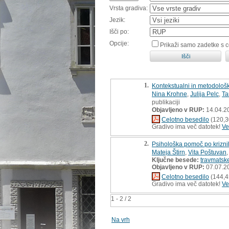
Vrsta gradiva:
Jezik:
Išči po:
Opcije:
Prikaži samo zadetke s 
1.
Kontekstualni in metodološki
Nina Krohne
,
Julija Pelc
,
Ta
publikaciji
Objavljeno v RUP:
14.04.2
Celotno besedilo
(120,3
Gradivo ima več datotek!
Ve
2.
Psihološka pomoč po krizn
Mateja Štirn
,
Vita Poštuvan
Ključne besede:
travmatsk
Objavljeno v RUP:
07.07.2
Celotno besedilo
(144,4
Gradivo ima več datotek!
Ve
1 - 2 / 2
Na vrh