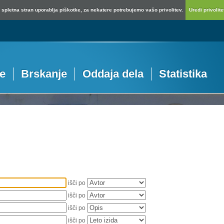
spletna stran uporablja piškotke, za nekatere potrebujemo vašo privolitev.
Uredi privolitev
je
Brskanje
Oddaja dela
Statistika
išči po
išči po
išči po
išči po