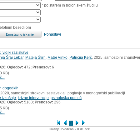
* po starem in bolonjskem študiju
celotnim besedilom
Ponastavi
 vidiki raziskave
nja Šraj Lebar
,
Mateja Štirn
,
Matej Vinko
,
Patricija Kerč
, 2025, samostojni znanstven
026;
Ogledov:
472;
Prenosov:
6
0 KB)
č...
ih dogodkih
, 2020, samostojni strokovni sestavek ali poglavje v monografski publikaciji
e izkušnje
,
krizne intervencije
,
psihološka pomoč
020;
Ogledov:
5183;
Prenosov:
296
5 KB)
č...
1
Iskanje izvedeno v 0.01 sek.