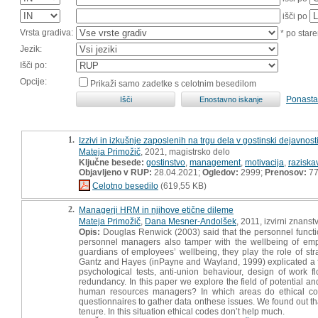
išči po
Vrsta gradiva:
* po stare
Jezik:
Išči po:
Opcije:
Prikaži samo zadetke s celotnim besedilom
Ponasta
1.
Izzivi in izkušnje zaposlenih na trgu dela v gostinski dejavnost
Mateja Primožič
, 2021, magistrsko delo
Ključne besede:
gostinstvo
,
management
,
motivacija
,
raziska
Objavljeno v RUP:
28.04.2021;
Ogledov:
2999;
Prenosov:
7
Celotno besedilo
(619,55 KB)
2.
Managerji HRM in njihove etične dileme
Mateja Primožič
,
Dana Mesner-Andolšek
, 2011, izvirni znanst
Opis:
Douglas Renwick (2003) said that the personnel functio
personnel managers also tamper with the wellbeing of emp
guardians of employeesʼ wellbeing, they play the role of st
Gantz and Hayes (inPayne and Wayland, 1999) explicated a few 
psychological tests, anti-union behaviour, design of work flow
redundancy. In this paper we explore the field of potential a
human resources managers? In which areas do ethical con
questionnaires to gather data onthese issues. We found out t
tenure. In this situation ethical codes donʼt help much.