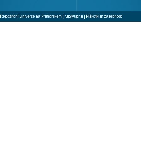
Repozitorij Univerze na Primorskem |
rup@upr.si
|
Piškotki in zasebnost