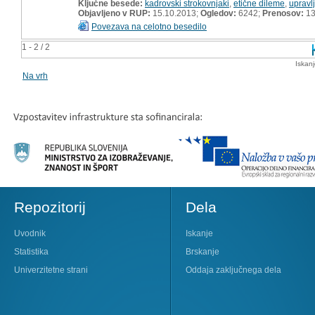
Ključne besede:
kadrovski strokovnjaki
,
etične dileme
,
upravlj
Objavljeno v RUP:
15.10.2013;
Ogledov:
6242;
Prenosov:
13
Povezava na celotno besedilo
1 - 2 / 2
Iskan
Na vrh
Repozitorij
Dela
Uvodnik
Iskanje
Statistika
Brskanje
Univerzitetne strani
Oddaja zaključnega dela