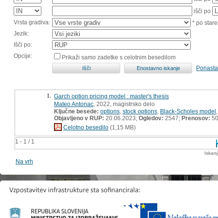
išči po
Vrsta gradiva:
* po stare
Jezik:
Išči po:
Opcije:
Prikaži samo zadetke s celotnim besedilom
Ponasta
1.
Garch option pricing model : master's thesis
Mateo Antonac
, 2022, magistrsko delo
Ključne besede:
options
,
stock options
,
Black-Scholes model
Objavljeno v RUP:
20.06.2023;
Ogledov:
2547;
Prenosov:
5
Celotno besedilo
(1,15 MB)
1 - 1 / 1
Iskan
Na vrh