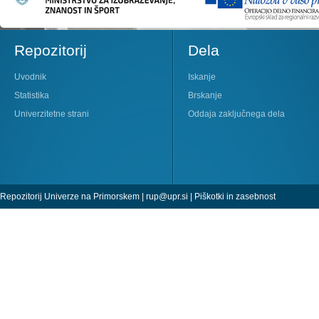
Repozitorij
Dela
Uvodnik
Iskanje
Statistika
Brskanje
Univerzitetne strani
Oddaja zaključnega dela
Repozitorij Univerze na Primorskem |
rup@upr.si
|
Piškotki in zasebnost