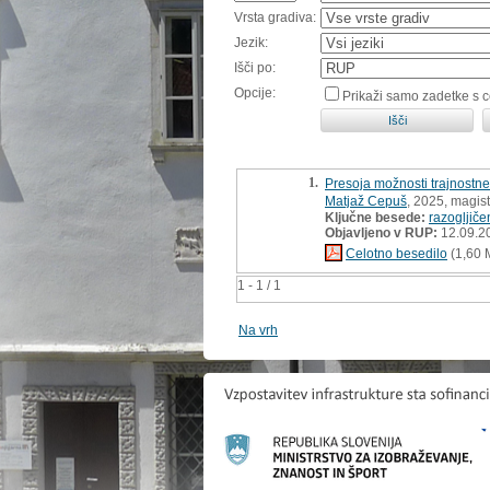
Vrsta gradiva:
Jezik:
Išči po:
Opcije:
Prikaži samo zadetke s 
1.
Presoja možnosti trajnostne 
Matjaž Cepuš
, 2025, magis
Ključne besede:
razogljiče
Objavljeno v RUP:
12.09.2
Celotno besedilo
(1,60 
1 - 1 / 1
Na vrh