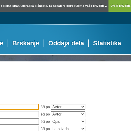
spletna stran uporablja piškotke, za nekatere potrebujemo vašo privolitev.
Uredi privolitev
je
Brskanje
Oddaja dela
Statistika
išči po
išči po
išči po
išči po