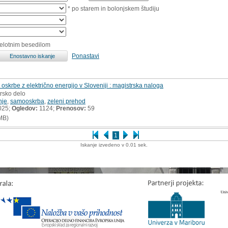
* po starem in bolonjskem študiju
celotnim besedilom
Ponastavi
oskrbe z električno energijo v Sloveniji : magistrska naloga
trsko delo
nje
,
samooskrba
,
zeleni prehod
025;
Ogledov:
1124;
Prenosov:
59
MB)
1
Iskanje izvedeno v 0.01 sek.