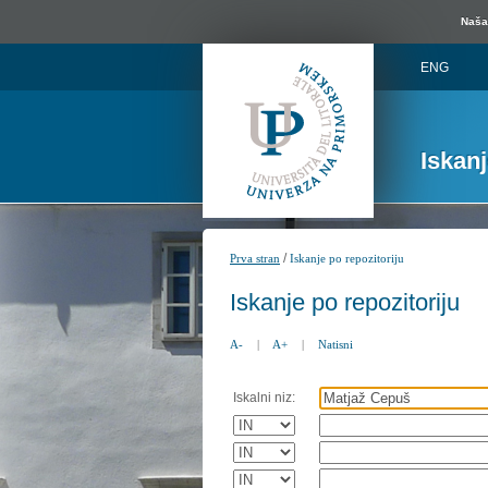
Naša 
ENG
Iskan
/
Prva stran
Iskanje po repozitoriju
Iskanje po repozitoriju
A-
|
A+
|
Natisni
Iskalni niz: