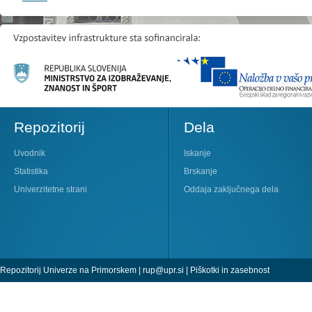
Repozitorij
Dela
Uvodnik
Iskanje
Statistika
Brskanje
Univerzitetne strani
Oddaja zaključnega dela
Repozitorij Univerze na Primorskem |
rup@upr.si
|
Piškotki in zasebnost