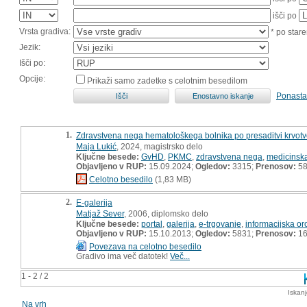
išči po
Vrsta gradiva:
* po stare
Jezik:
Išči po:
Opcije:
Prikaži samo zadetke s celotnim besedilom
Ponasta
1.
Zdravstvena nega hematološkega bolnika po presaditvi krvotvor
Maja Lukić
, 2024, magistrsko delo
Ključne besede:
GvHD
,
PKMC
,
zdravstvena nega
,
medicinska
Objavljeno v RUP:
15.09.2024;
Ogledov:
3315;
Prenosov:
5
Celotno besedilo
(1,83 MB)
2.
E-galerija
Matjaž Sever
, 2006, diplomsko delo
Ključne besede:
portal
,
galerija
,
e-trgovanje
,
informacijska or
Objavljeno v RUP:
15.10.2013;
Ogledov:
5831;
Prenosov:
16
Povezava na celotno besedilo
Gradivo ima več datotek!
Več...
1 - 2 / 2
Iskan
Na vrh