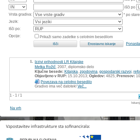
išči po
Vrsta gradiva:
* po stare
Jezik:
Išči po:
Opcije:
Prikaži samo zadetke s celotnim besedilom
Ponasta
1.
Izzivi prihodnosti LR Kitajske
Metka Rožič
, 2007, diplomsko delo
Ključne besede:
Kitajska
,
zgodovina
,
gospodarski razvoj
,
ref
Objavljeno v RUP:
15.10.2013;
Ogledov:
4825;
Prenosov:
10
Povezava na celotno besedilo
Gradivo ima več datotek!
Več...
1 - 1 / 1
Iskan
Na vrh