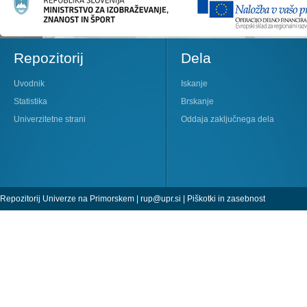
Repozitorij
Dela
Uvodnik
Iskanje
Statistika
Brskanje
Univerzitetne strani
Oddaja zaključnega dela
Repozitorij Univerze na Primorskem |
rup@upr.si
|
Piškotki in zasebnost