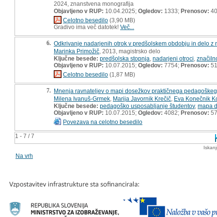
2024, znanstvena monografija
Objavljeno v RUP:
10.04.2025;
Ogledov:
1333;
Prenosov:
4
Celotno besedilo
(3,90 MB)
Gradivo ima več datotek!
Več...
6.
Odkrivanje nadarjenih otrok v predšolskem obdobju in delo z n
Marinka Primožič
, 2013, magistrsko delo
Ključne besede:
predšolska stopnja
,
nadarjeni otroci
,
značiln
Objavljeno v RUP:
10.07.2015;
Ogledov:
7754;
Prenosov:
51
Celotno besedilo
(1,87 MB)
7.
Mnenja ravnateljev o mapi dosežkov praktičnega pedagoškeg
Milena Ivanuš-Grmek
,
Marija Javornik Krečič
,
Eva Konečnik Ko
Ključne besede:
pedagoško usposabljanje študentov
,
mapa d
Objavljeno v RUP:
10.07.2015;
Ogledov:
4082;
Prenosov:
5
Povezava na celotno besedilo
1 - 7 / 7
Iskan
Na vrh