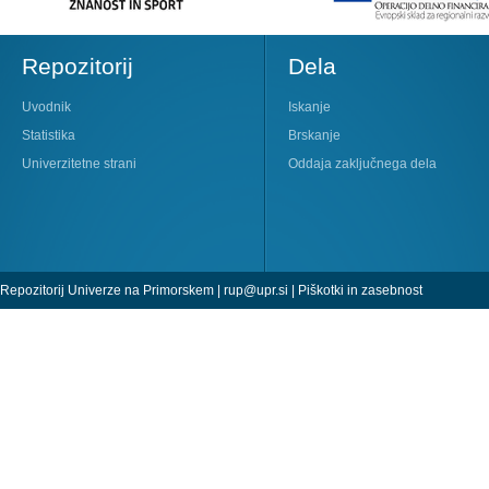
Repozitorij
Dela
Uvodnik
Iskanje
Statistika
Brskanje
Univerzitetne strani
Oddaja zaključnega dela
Repozitorij Univerze na Primorskem |
rup@upr.si
|
Piškotki in zasebnost