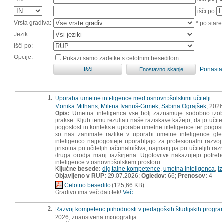
išči po
Vrsta gradiva:
* po stare
Jezik:
Išči po:
Opcije:
Prikaži samo zadetke s celotnim besedilom
Ponasta
1.
Uporaba umetne inteligence med osnovnošolskimi učitelji
Monika Mithans
,
Milena Ivanuš-Grmek
,
Sabina Ograjšek
, 202
Opis:
Umetna inteligenca vse bolj zaznamuje sodobno izobra
prakse. Kljub temu rezultati naše raziskave kažejo, da jo uč
pogostost in kontekste uporabe umetne inteligence ter pogost
so nas zanimale razlike v uporabi umetne inteligence gled
inteligenco najpogosteje uporabljajo za profesionalni razvoj
prisotna pri učiteljih računalništva, najmanj pa pri učiteljih
druga orodja manj razširjena. Ugotovitve nakazujejo potrebo
inteligence v osnovnošolskem prostoru.
Ključne besede:
digitalne kompetence
,
umetna inteligenca
,
i
Objavljeno v RUP:
29.07.2026;
Ogledov:
66;
Prenosov:
4
Celotno besedilo
(125,66 KB)
Gradivo ima več datotek!
Več...
2.
Razvoj kompetenc prihodnosti v pedagoških študijskih progra
2026, znanstvena monografija