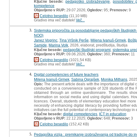
Ključne besede:
pedagoško izobraževanje
,
posodobitev p
kompetence
Objavljeno v RUP:
29.07.2026;
Ogledov:
95;
Prenosov:
9
Celotno besedilo
(11,10 MB)
Gradivo ima več datotek!
Več...
3.
Sistemska priporočila za posodabljanje pedagoških študijski
NOO)
Janez Vogrinc
,
Tina Vršnik Perše
,
Milena Ivanuš-Grmek
,
Bošt
Samide
,
Marina Volk
, 2026, elaborat, predštudija, študija
Ključne besede:
pedagoški študijski programi
,
sistemska ured
Objavljeno v RUP:
09.06.2026;
Ogledov:
360;
Prenosov:
11
Celotno besedilo
(1021,54 KB)
Gradivo ima več datotek!
Več...
4.
Digital competencies of future teachers
Milena Ivanuš-Grmek
,
Sabina Ograjšek
,
Monika Mithans
, 202
Opis:
The present article deals with the importance of digital 
conducted on a convenience sample of 328 students of the Fa
obtained through an online questionnaire. The results show
information on social media and using digital calendars. H
licences. Overall, students of elementary education feel more
necessity of enhancing digital literacy by providing further ed
initiatives can the full potential of contemporary technology i
Ključne besede:
digital competencies
,
ICT in education
Objavljeno v RUP:
22.12.2025;
Ogledov:
648;
Prenosov:
3
Celotno besedilo
(152,42 KB)
5.
Pedagoška vizija : premikanje izobraževanja od tradicije do ino