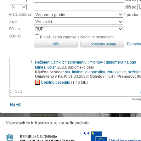
išči po
Vrsta gradiva:
* po stare
Jezik:
Išči po:
Opcije:
Prikaži samo zadetke s celotnim besedilom
Ponasta
1.
Neželeni učinki pri zdravljenju limfomov : diplomska naloga
Minea Kolar
, 2023, diplomsko delo
Ključne besede:
rak
,
limfom
,
diagnostika
,
zdravljenje
,
neželen
Objavljeno v RUP:
31.03.2023;
Ogledov:
4147;
Prenosov:
9
Celotno besedilo
(1,46 MB)
1 - 1 / 1
Iskan
Na vrh