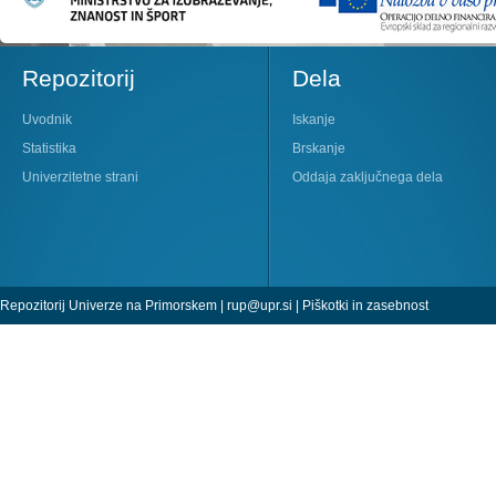
Repozitorij
Dela
Uvodnik
Iskanje
Statistika
Brskanje
Univerzitetne strani
Oddaja zaključnega dela
Repozitorij Univerze na Primorskem |
rup@upr.si
|
Piškotki in zasebnost