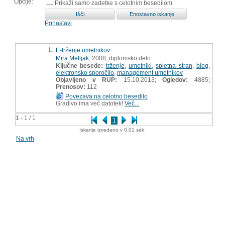
Opcije:
Prikaži samo zadetke s celotnim besedilom
Ponastavi
1.
E-trženje umetnikov
Mira Metljak
, 2008, diplomsko delo
Ključne besede:
trženje
,
umetniki
,
spletna stran
,
blog
,
elektronsko sporočilo
,
management umetnikov
Objavljeno v RUP:
15.10.2013;
Ogledov:
4885;
Prenosov:
112
Povezava na celotno besedilo
Gradivo ima več datotek!
Več...
1 - 1 / 1
1
Iskanje izvedeno v 0.01 sek.
Na vrh