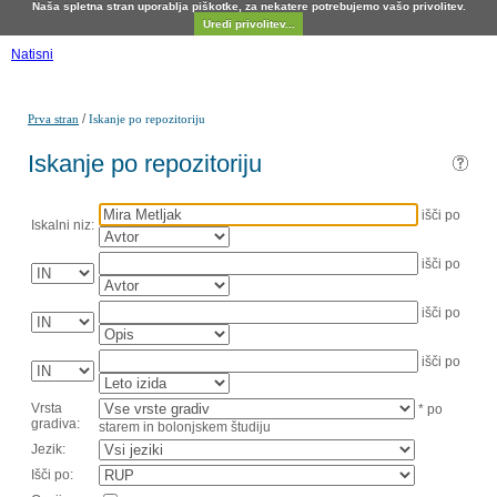
Naša spletna stran uporablja piškotke, za nekatere potrebujemo vašo privolitev.
Uredi privolitev...
Natisni
/
Prva stran
Iskanje po repozitoriju
Iskanje po repozitoriju
išči po
Iskalni niz:
išči po
išči po
išči po
Vrsta
* po
gradiva:
starem in bolonjskem študiju
Jezik:
Išči po: