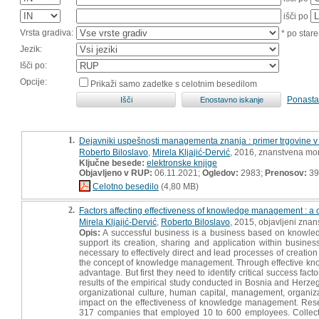
išči po
Vrsta gradiva:
* po stare
Jezik:
Išči po:
Opcije:
Prikaži samo zadetke s celotnim besedilom
Ponasta
1.
Dejavniki uspešnosti managementa znanja : primer trgovine v 
Roberto Biloslavo
,
Mirela Kljajić-Dervić
, 2016, znanstvena mo
Ključne besede:
elektronske knjige
Objavljeno v RUP:
06.11.2021;
Ogledov:
2983;
Prenosov:
39
Celotno besedilo
(4,80 MB)
2.
Factors affecting effectiveness of knowledge management : a
Mirela Kljajić-Dervić
,
Roberto Biloslavo
, 2015, objavljeni znan
Opis:
A successful business is a business based on knowle
support its creation, sharing and application within busines
necessary to effectively direct and lead processes of creation
the concept of knowledge management. Through effective kn
advantage. But first they need to identify critical success 
results of the empirical study conducted in Bosnia and Herzeg
organizational culture, human capital, management, organiza
impact on the effectiveness of knowledge management. Res
317 companies that employed 10 to 600 employees. Collected