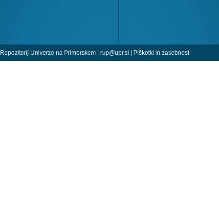
Repozitorij Univerze na Primorskem |
rup@upr.si
|
Piškotki in zasebnost