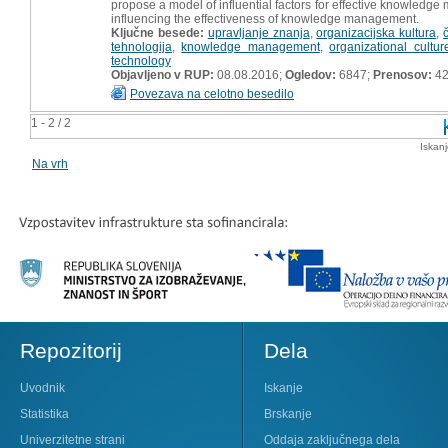
propose a model of influential factors for effective knowledge 
influencing the effectiveness of knowledge management.
Ključne besede:
upravljanje znanja
,
organizacijska kultura
,
tehnologija
,
knowledge management
,
organizational cultur
technology
Objavljeno v RUP:
08.08.2016;
Ogledov:
6847;
Prenosov:
4
Povezava na celotno besedilo
1 - 2 / 2
Iskan
Na vrh
Repozitorij
Dela
Uvodnik
Iskanje
Statistika
Brskanje
Univerzitetne strani
Oddaja zaključnega dela