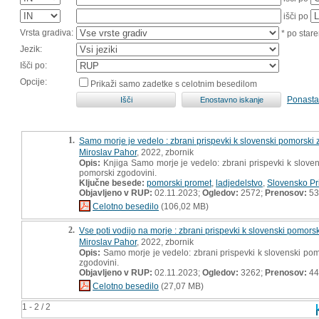
išči po
Vrsta gradiva:
* po stare
Jezik:
Išči po:
Opcije:
Prikaži samo zadetke s celotnim besedilom
Ponasta
1.
Samo morje je vedelo : zbrani prispevki k slovenski pomorski 
Miroslav Pahor
, 2022, zbornik
Opis:
Knjiga Samo morje je vedelo: zbrani prispevki k sloven
pomorski zgodovini.
Ključne besede:
pomorski promet
,
ladjedelstvo
,
Slovensko Pr
Objavljeno v RUP:
02.11.2023;
Ogledov:
2572;
Prenosov:
53
Celotno besedilo
(106,02 MB)
2.
Vse poti vodijo na morje : zbrani prispevki k slovenski pomors
Miroslav Pahor
, 2022, zbornik
Opis:
Samo morje je vedelo: zbrani prispevki k slovenski pom
zgodovini.
Objavljeno v RUP:
02.11.2023;
Ogledov:
3262;
Prenosov:
44
Celotno besedilo
(27,07 MB)
1 - 2 / 2