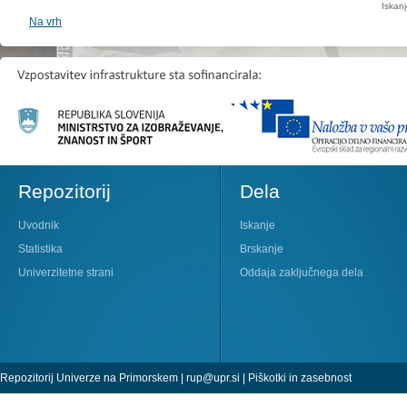
Iskan
Na vrh
Repozitorij
Dela
Uvodnik
Iskanje
Statistika
Brskanje
Univerzitetne strani
Oddaja zaključnega dela
Repozitorij Univerze na Primorskem |
rup@upr.si
|
Piškotki in zasebnost