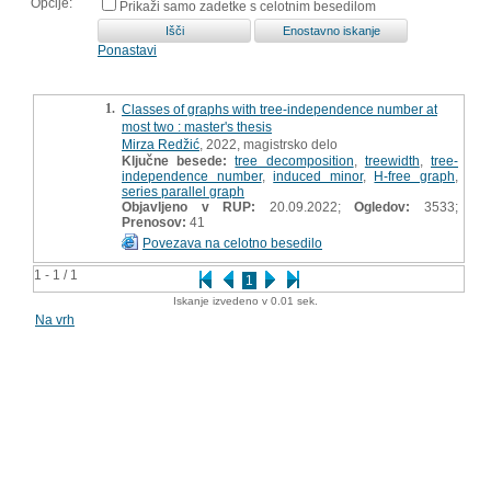
Opcije:
Prikaži samo zadetke s celotnim besedilom
Ponastavi
1.
Classes of graphs with tree-independence number at
most two : master's thesis
Mirza Redžić
, 2022, magistrsko delo
Ključne besede:
tree decomposition
,
treewidth
,
tree-
independence number
,
induced minor
,
H-free graph
,
series parallel graph
Objavljeno v RUP:
20.09.2022;
Ogledov:
3533;
Prenosov:
41
Povezava na celotno besedilo
1 - 1 / 1
1
Iskanje izvedeno v 0.01 sek.
Na vrh