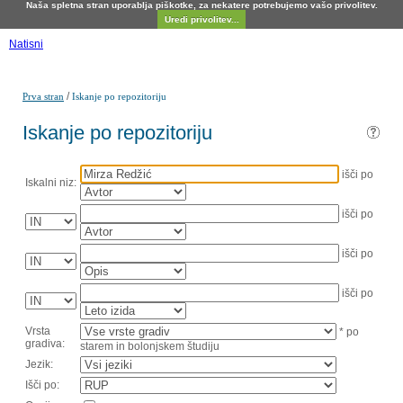
Naša spletna stran uporablja piškotke, za nekatere potrebujemo vašo privolitev.
Uredi privolitev...
Natisni
/
Prva stran
Iskanje po repozitoriju
Iskanje po repozitoriju
išči po
Iskalni niz:
išči po
išči po
išči po
Vrsta
* po
gradiva:
starem in bolonjskem študiju
Jezik:
Išči po: