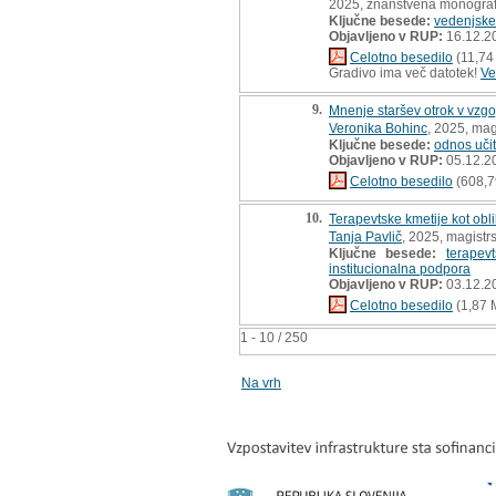
2025, znanstvena monograf
Ključne besede:
vedenjske
Objavljeno v RUP:
16.12.2
Celotno besedilo
(11,74
Gradivo ima več datotek!
Ve
9.
Mnenje staršev otrok v vzg
Veronika Bohinc
, 2025, mag
Ključne besede:
odnos uči
Objavljeno v RUP:
05.12.2
Celotno besedilo
(608,7
10.
Terapevtske kmetije kot obl
Tanja Pavlič
, 2025, magistr
Ključne besede:
terapev
institucionalna podpora
Objavljeno v RUP:
03.12.2
Celotno besedilo
(1,87 
1 - 10 / 250
Na vrh