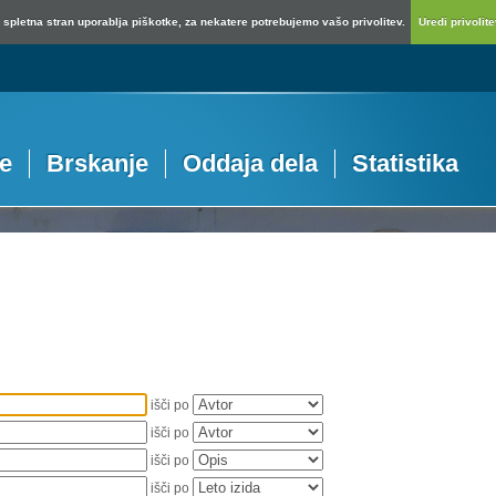
spletna stran uporablja piškotke, za nekatere potrebujemo vašo privolitev.
Uredi privolitev
je
Brskanje
Oddaja dela
Statistika
išči po
išči po
išči po
išči po