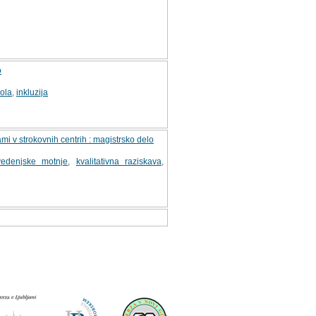
o
ola
,
inkluzija
i v strokovnih centrih : magistrsko delo
vedenjske motnje
,
kvalitativna raziskava
,