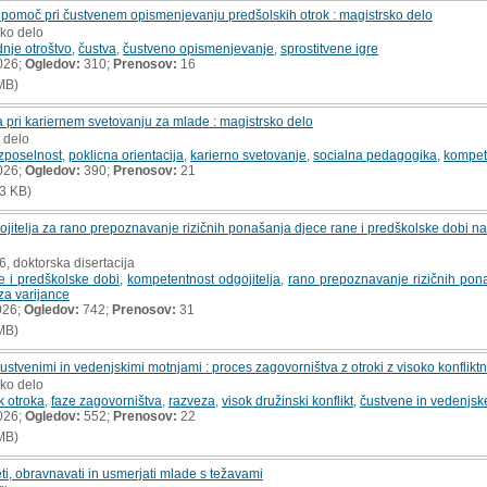
ot pomoč pri čustvenem opismenjevanju predšolskih otrok : magistrsko delo
sko delo
nje otroštvo
,
čustva
,
čustveno opismenjevanje
,
sprostitvene igre
026;
Ogledov:
310;
Prenosov:
16
MB)
pri kariernem svetovanju za mlade : magistrsko delo
 delo
zposelnost
,
poklicna orientacija
,
karierno svetovanje
,
socialna pedagogika
,
kompe
026;
Ogledov:
390;
Prenosov:
21
3 KB)
jitelja za rano prepoznavanje rizičnih ponašanja djece rane i predškolske dobi na 
6, doktorska disertacija
e i predškolske dobi
,
kompetentnost odgojitelja
,
rano prepoznavanje rizičnih pon
iza varijance
026;
Ogledov:
742;
Prenosov:
31
MB)
stvenimi in vedenjskimi motnjami : proces zagovorništva z otroki z visoko konflik
sko delo
k otroka
,
faze zagovorništva
,
razveza
,
visok družinski konflikt
,
čustvene in vedenjsk
026;
Ogledov:
552;
Prenosov:
22
MB)
i, obravnavati in usmerjati mlade s težavami