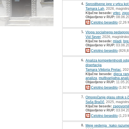
4.
Sprostitvene igre v vrtcu k
Tamara Lah
, 2026, magistr
Ključne besede:
vrtec
,
zgod
Objavljeno v RUP:
08.06.2
Celotno besedilo
(2,26 
5.
Vloga socialnega pedagoga 
Vid Sever
, 2026, magistrsko
Ključne besede:
mladi
,
bre
Objavljeno v RUP:
03.06.2
Celotno besedilo
(826,8
6.
Analiza kompetentnosti odgo
disertacija
Tamara Viktoria Prelac
, 202
Ključne besede:
djeca ran
analiza
,
multivarijatna anal
Objavljeno v RUP:
11.05.2
Celotno besedilo
(1,92 
7.
Omogočanje glasu otrok s ču
Saša Bračič
, 2025, magistr
Ključne besede:
zagovorni
Objavljeno v RUP:
03.04.2
Celotno besedilo
(1,23 
8.
Meje vedenja : kako razumet