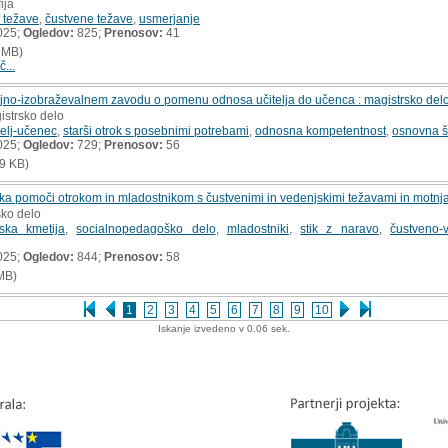
ija
 težave
,
čustvene težave
,
usmerjanje
025;
Ogledov:
825;
Prenosov:
41
 MB)
č...
ojno-izobraževalnem zavodu o pomenu odnosa učitelja do učenca : magistrsko del
istrsko delo
telj-učenec
,
starši otrok s posebnimi potrebami
,
odnosna kompetentnost
,
osnovna š
025;
Ogledov:
729;
Prenosov:
56
9 KB)
ika pomoči otrokom in mladostnikom s čustvenimi in vedenjskimi težavami in motnjam
sko delo
tska kmetija
,
socialnopedagoško delo
,
mladostniki
,
stik z naravo
,
čustveno-
025;
Ogledov:
844;
Prenosov:
58
MB)
1
2
3
4
5
6
7
8
9
10
Iskanje izvedeno v 0.06 sek.