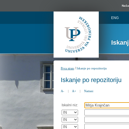
Naša 
ENG
Iskan
/
Prva stran
Iskanje po repozitoriju
Iskanje po repozitoriju
A-
|
A+
|
Natisni
Iskalni niz: