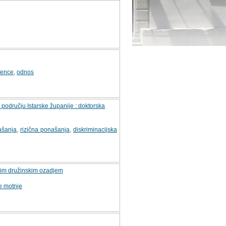
tence
,
odnos
području Istarske županije : doktorska
ašanja
,
rizična ponašanja
,
diskriminacijska
tnim družinskim ozadjem
e motnje