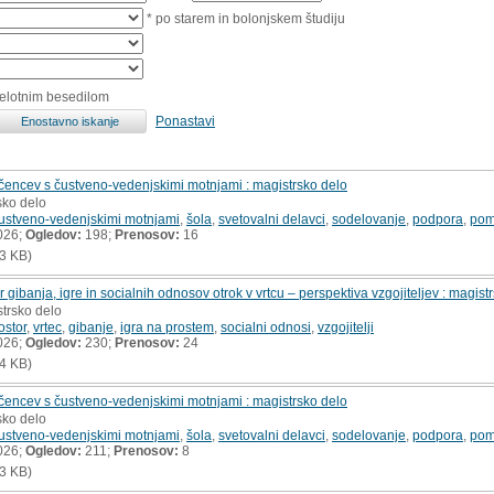
* po starem in bolonjskem študiju
celotnim besedilom
Ponastavi
čencev s čustveno-vedenjskimi motnjami : magistrsko delo
sko delo
čustveno-vedenjskimi motnjami
,
šola
,
svetovalni delavci
,
sodelovanje
,
podpora
,
po
026;
Ogledov:
198;
Prenosov:
16
3 KB)
 gibanja, igre in socialnih odnosov otrok v vrtcu – perspektiva vzgojiteljev : magist
strsko delo
ostor
,
vrtec
,
gibanje
,
igra na prostem
,
socialni odnosi
,
vzgojitelji
026;
Ogledov:
230;
Prenosov:
24
4 KB)
čencev s čustveno-vedenjskimi motnjami : magistrsko delo
sko delo
čustveno-vedenjskimi motnjami
,
šola
,
svetovalni delavci
,
sodelovanje
,
podpora
,
po
026;
Ogledov:
211;
Prenosov:
8
3 KB)