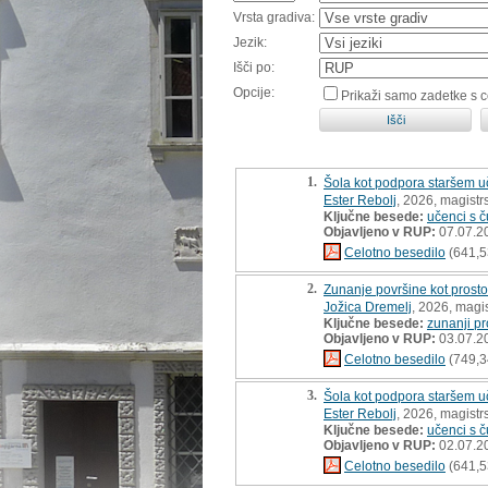
Vrsta gradiva:
Jezik:
Išči po:
Opcije:
Prikaži samo zadetke s 
1.
Šola kot podpora staršem u
Ester Rebolj
, 2026, magistr
Ključne besede:
učenci s 
Objavljeno v RUP:
07.07.2
Celotno besedilo
(641,5
2.
Zunanje površine kot prostor
Jožica Dremelj
, 2026, magi
Ključne besede:
zunanji pr
Objavljeno v RUP:
03.07.2
Celotno besedilo
(749,3
3.
Šola kot podpora staršem u
Ester Rebolj
, 2026, magistr
Ključne besede:
učenci s 
Objavljeno v RUP:
02.07.2
Celotno besedilo
(641,5