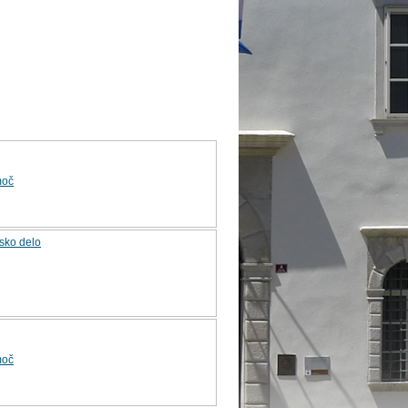
moč
rsko delo
moč