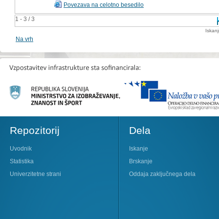
Povezava na celotno besedilo
1 - 3 / 3
Iskan
Na vrh
Repozitorij
Dela
Uvodnik
Iskanje
Statistika
Brskanje
Univerzitetne strani
Oddaja zaključnega dela