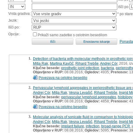
išči po
Vrsta gradiva:
* po stare
Jezik:
Išči po:
Opcije:
Prikaži samo zadetke s celotnim besedilom
Ponasta
1.
Detection of bacteria with molecular methods in prosthetic joint 
Mitja Rak
,
Martina Kavčič
,
Rihard Trebše
,
Andrej Cör
, 2016, iz
Ključne besede:
prosthetic joint infection
,
bacteria
,
periprosthe
Objavljeno v RUP:
08.08.2016;
Ogledov:
4935;
Prenosov:
13
Povezava na celotno besedilo
2.
Perivascular lymphoid aggregates in periprosthetic tissue are 
Andrej Cör
,
Mitja Rak
,
Vesna Levašič
,
Rihard Trebše
,
Ingrid M
Ključne besede:
perivascular lymphoid aggregates
,
histology
Objavljeno v RUP:
08.08.2016;
Ogledov:
4858;
Prenosov:
4
Povezava na celotno besedilo
3.
Molecular analysis of sonicate fluid in comparison to histologica
Andrej Cör
,
Mitja Rak
,
Vesna Levašič
,
Rihard Trebše
,
Ingrid M
Ključne besede:
implant failure
,
infection
,
broad-range PCR
,
Objavljeno v RUP:
08.08.2016;
Ogledov:
5095;
Prenosov:
3