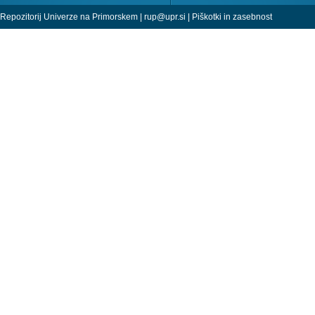
Repozitorij Univerze na Primorskem |
rup@upr.si
|
Piškotki in zasebnost