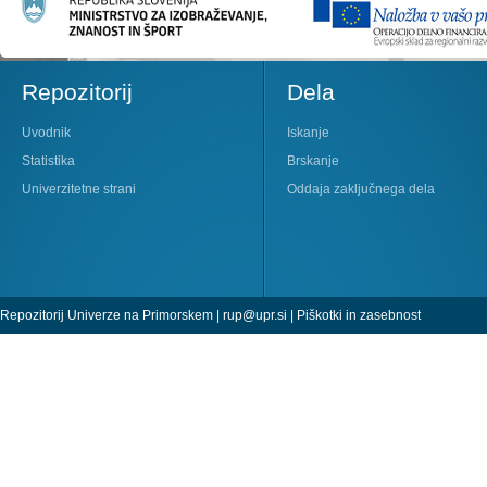
Repozitorij
Dela
Uvodnik
Iskanje
Statistika
Brskanje
Univerzitetne strani
Oddaja zaključnega dela
Repozitorij Univerze na Primorskem |
rup@upr.si
|
Piškotki in zasebnost