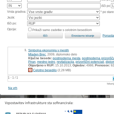
išči po
Vrsta gradiva:
* po stare
Jezik:
Išči po:
Opcije:
Prikaži samo zadetke s celotnim besedilom
Ponasta
1.
Simbolna ekonomija v mestih
Mladen Brec
, 2009, diplomsko delo
Ključne besede:
postmoderna mesta
,
postmoderna prizorišč
Piran
,
mestno jedro
,
revitalizacija
,
prizoriščni potenciali
,
diplo
Objavljeno v RUP:
15.10.2013;
Ogledov:
4986;
Prenosov:
9
Celotno besedilo
(2,28 MB)
1 - 1 / 1
Iskan
Na vrh