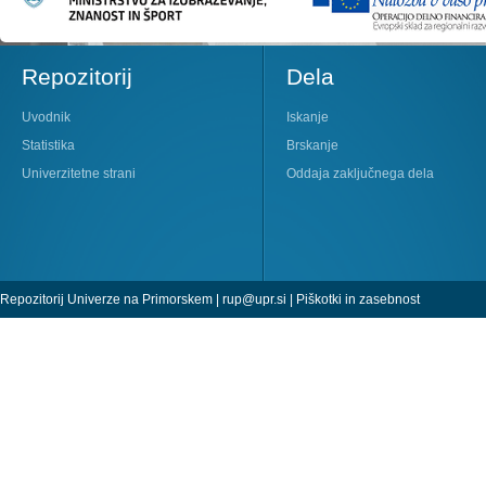
Repozitorij
Dela
Uvodnik
Iskanje
Statistika
Brskanje
Univerzitetne strani
Oddaja zaključnega dela
Repozitorij Univerze na Primorskem |
rup@upr.si
|
Piškotki in zasebnost