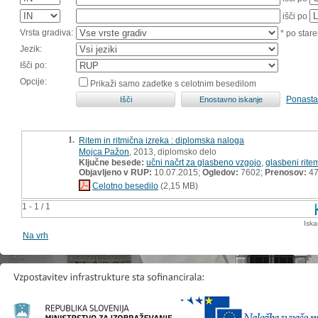
išči po
Vrsta gradiva:
* po stare
Jezik:
Išči po:
Opcije:
Prikaži samo zadetke s celotnim besedilom
Ponasta
1.
Ritem in ritmična izreka : diplomska naloga
Mojca Pažon
, 2013, diplomsko delo
Ključne besede:
učni načrt za glasbeno vzgojo
,
glasbeni rite
Objavljeno v RUP:
10.07.2015;
Ogledov:
7602;
Prenosov:
47
Celotno besedilo
(2,15 MB)
1 - 1 / 1
Iska
Na vrh