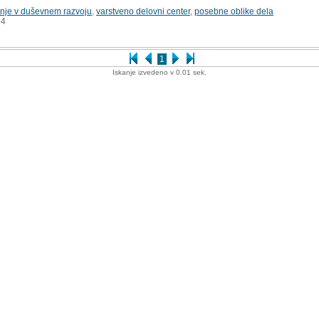
nje v duševnem razvoju
,
varstveno delovni center
,
posebne oblike dela
4
1
Iskanje izvedeno v 0.01 sek.