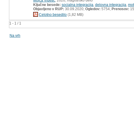
Mojca Videtič
, 2020, magistrsko delo
Ključne besede:
socialna integracija
,
delovna integracija
,
mot
Objavljeno v RUP:
30.09.2020;
Ogledov:
5754;
Prenosov:
15
Celotno besedilo
(1,82 MB)
1 - 1 / 1
Na vrh