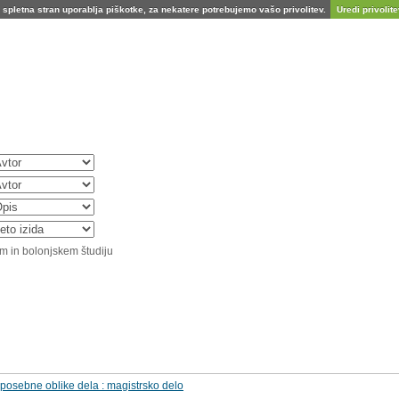
spletna stran uporablja piškotke, za nekatere potrebujemo vašo privolitev.
Uredi privolitev
m in bolonjskem študiju
 posebne oblike dela : magistrsko delo