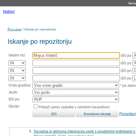
Naša 
Natisni
/
Prva stran
Iskanje po repozitoriju
Iskanje po repozitoriju
Iskalni niz:
išči po
išči po
išči po
išči po
Vrsta gradiva:
* po stare
Jezik:
Išči po:
Opcije:
Prikaži samo zadetke s celotnim besedilom
Ponastavi
1.
Socialna in delovna integracija oseb s posebnimi potrebami v