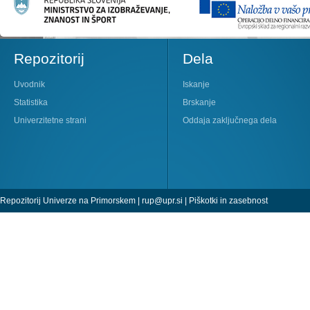
Repozitorij
Dela
Uvodnik
Iskanje
Statistika
Brskanje
Univerzitetne strani
Oddaja zaključnega dela
Repozitorij Univerze na Primorskem |
rup@upr.si
|
Piškotki in zasebnost