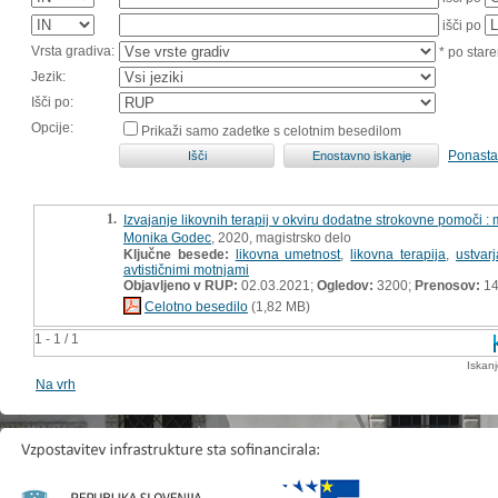
išči po
Vrsta gradiva:
* po stare
Jezik:
Išči po:
Opcije:
Prikaži samo zadetke s celotnim besedilom
Ponasta
1.
Izvajanje likovnih terapij v okviru dodatne strokovne pomoči :
Monika Godec
, 2020, magistrsko delo
Ključne besede:
likovna umetnost
,
likovna terapija
,
ustvarj
avtističnimi motnjami
Objavljeno v RUP:
02.03.2021;
Ogledov:
3200;
Prenosov:
14
Celotno besedilo
(1,82 MB)
1 - 1 / 1
Iskan
Na vrh