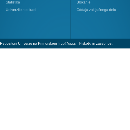
Statistika
Brskanje
Univerzitetne strani
Oddaja zaključnega dela
Repozitorij Univerze na Primorskem |
rup@upr.si
|
Piškotki in zasebnost