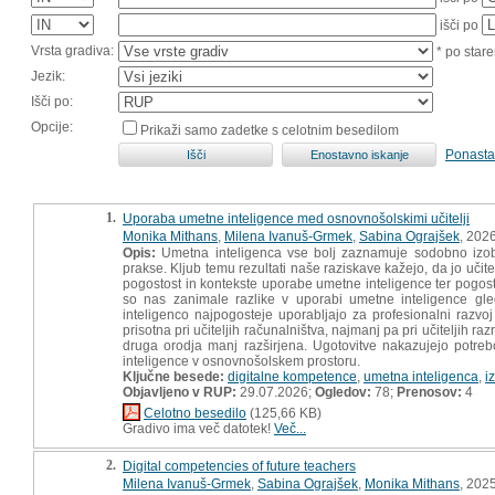
išči po
Vrsta gradiva:
* po stare
Jezik:
Išči po:
Opcije:
Prikaži samo zadetke s celotnim besedilom
Ponasta
1.
Uporaba umetne inteligence med osnovnošolskimi učitelji
Monika Mithans
,
Milena Ivanuš-Grmek
,
Sabina Ograjšek
, 202
Opis:
Umetna inteligenca vse bolj zaznamuje sodobno izobra
prakse. Kljub temu rezultati naše raziskave kažejo, da jo uč
pogostost in kontekste uporabe umetne inteligence ter pogost
so nas zanimale razlike v uporabi umetne inteligence gled
inteligenco najpogosteje uporabljajo za profesionalni razvoj
prisotna pri učiteljih računalništva, najmanj pa pri učiteljih
druga orodja manj razširjena. Ugotovitve nakazujejo potrebo
inteligence v osnovnošolskem prostoru.
Ključne besede:
digitalne kompetence
,
umetna inteligenca
,
i
Objavljeno v RUP:
29.07.2026;
Ogledov:
78;
Prenosov:
4
Celotno besedilo
(125,66 KB)
Gradivo ima več datotek!
Več...
2.
Digital competencies of future teachers
Milena Ivanuš-Grmek
,
Sabina Ograjšek
,
Monika Mithans
, 202