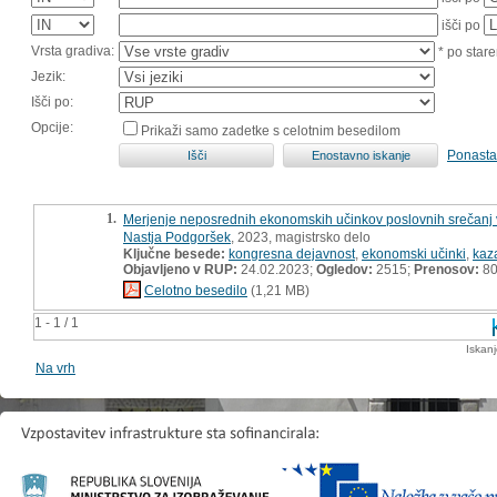
išči po
Vrsta gradiva:
* po stare
Jezik:
Išči po:
Opcije:
Prikaži samo zadetke s celotnim besedilom
Ponasta
1.
Merjenje neposrednih ekonomskih učinkov poslovnih srečanj v
Nastja Podgoršek
, 2023, magistrsko delo
Ključne besede:
kongresna dejavnost
,
ekonomski učinki
,
kaza
Objavljeno v RUP:
24.02.2023;
Ogledov:
2515;
Prenosov:
8
Celotno besedilo
(1,21 MB)
1 - 1 / 1
Iskan
Na vrh