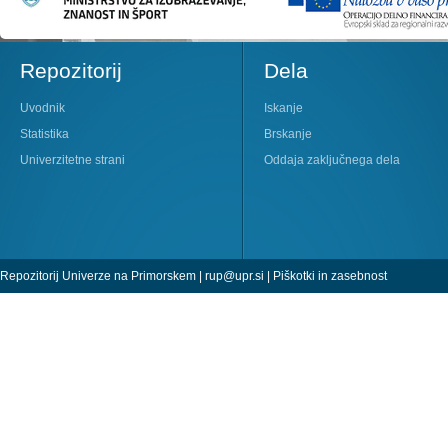
Repozitorij
Dela
Uvodnik
Iskanje
Statistika
Brskanje
Univerzitetne strani
Oddaja zaključnega dela
Repozitorij Univerze na Primorskem |
rup@upr.si
|
Piškotki in zasebnost