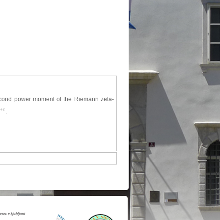
e second power moment of the Riemann zeta-
+
ε
.
ε