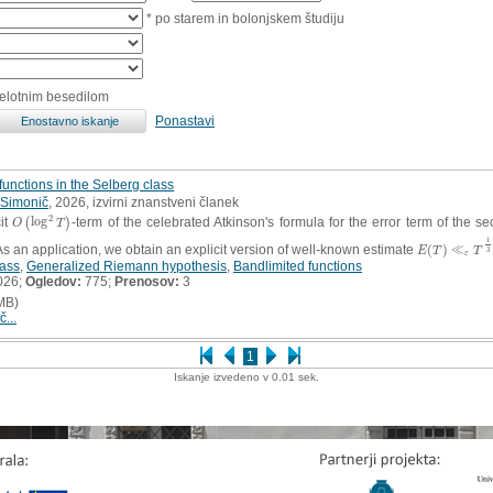
* po starem in bolonjskem študiju
celotnim besedilom
Ponastavi
-functions in the Selberg class
 Simonič
, 2026, izvirni znanstveni članek
2
it
log
-term of the celebrated Atkinson's formula for the error term of th
O
(
(
log
2
T
)
)
O
T
1
. As an application, we obtain an explicit version of well-known estimate
(
)
≪
E
(
T
)
≪
ε
T
1
3
+
E
T
T
3
ε
lass
,
Generalized Riemann hypothesis
,
Bandlimited functions
026;
Ogledov:
775;
Prenosov:
3
MB)
č...
1
Iskanje izvedeno v 0.01 sek.