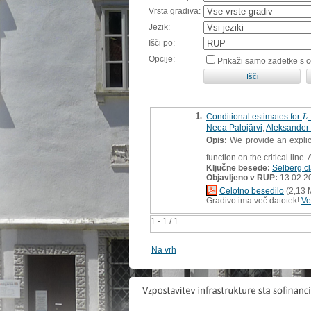
Vrsta gradiva:
Jezik:
Išči po:
Opcije:
Prikaži samo zadetke s 
1.
Conditional estimates for
L
L
Neea Palojärvi
,
Aleksander
Opis:
We provide an explic
function on the critical line
Ključne besede:
Selberg c
Objavljeno v RUP:
13.02.2
Celotno besedilo
(2,13 
Gradivo ima več datotek!
Ve
1 - 1 / 1
Na vrh