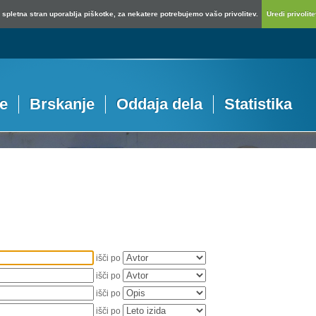
spletna stran uporablja piškotke, za nekatere potrebujemo vašo privolitev.
Uredi privolitev
je
Brskanje
Oddaja dela
Statistika
išči po
išči po
išči po
išči po