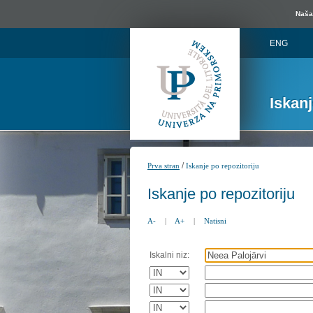
Naša 
ENG
Iskan
/
Prva stran
Iskanje po repozitoriju
Iskanje po repozitoriju
A-
|
A+
|
Natisni
Iskalni niz: