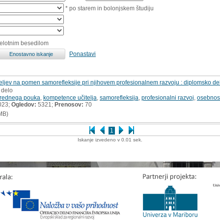
* po starem in bolonjskem študiju
celotnim besedilom
Ponastavi
eljev na pomen samorefleksije pri njihovem profesionalnem razvoju : diplomsko de
 delo
azrednega pouka
,
kompetence učitelja
,
samorefleksija
,
profesionalni razvoj
,
osebnost
023;
Ogledov:
5321;
Prenosov:
70
MB)
1
Iskanje izvedeno v 0.01 sek.