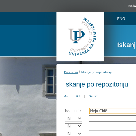
Naša 
ENG
Iskan
/
Prva stran
Iskanje po repozitoriju
Iskanje po repozitoriju
A-
|
A+
|
Natisni
Iskalni niz: