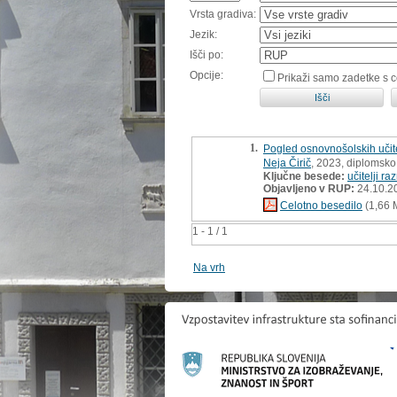
Vrsta gradiva:
Jezik:
Išči po:
Opcije:
Prikaži samo zadetke s 
1.
Pogled osnovnošolskih učit
Neja Čirič
, 2023, diplomsko
Ključne besede:
učitelji r
Objavljeno v RUP:
24.10.2
Celotno besedilo
(1,66 
1 - 1 / 1
Na vrh