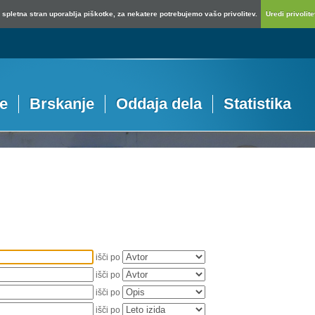
spletna stran uporablja piškotke, za nekatere potrebujemo vašo privolitev.
Uredi privolitev
je
Brskanje
Oddaja dela
Statistika
išči po
išči po
išči po
išči po