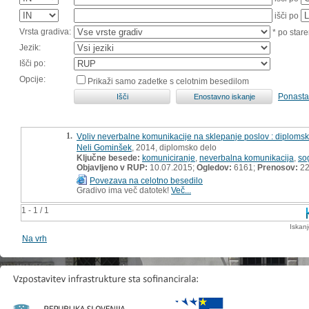
išči po
Vrsta gradiva:
* po stare
Jezik:
Išči po:
Opcije:
Prikaži samo zadetke s celotnim besedilom
Ponasta
1.
Vpliv neverbalne komunikacije na sklepanje poslov : diploms
Neli Gominšek
, 2014, diplomsko delo
Ključne besede:
komuniciranje
,
neverbalna komunikacija
,
so
Objavljeno v RUP:
10.07.2015;
Ogledov:
6161;
Prenosov:
22
Povezava na celotno besedilo
Gradivo ima več datotek!
Več...
1 - 1 / 1
Iskan
Na vrh