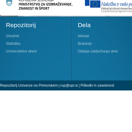
Repozitorij
Dela
Uvodnik
Iskanje
Statistika
Brskanje
Univerzitetne strani
Oddaja zaključnega dela
Repozitorij Univerze na Primorskem |
rup@upr.si
|
Piškotki in zasebnost