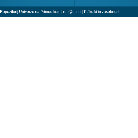
Repozitorij Univerze na Primorskem |
rup@upr.si
|
Piškotki in zasebnost