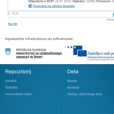
Objavljeno v RUP:
10.07.2015;
Ogledov:
11940;
Prenosov:
5
Povezava na celotno besedilo
1 - 3 / 3
Iskan
Na vrh
Repozitorij
Dela
Uvodnik
Iskanje
Statistika
Brskanje
Univerzitetne strani
Oddaja zaključnega dela