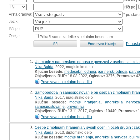
išči po
Vrsta gradiva:
* po stare
Jezik:
Išči po:
Opcije:
Prikaži samo zadetke s celotnim besedilom
Ponasta
1.
Ujemanje v partnerskem odnosu v povezavi z osebnostnimi las
Nika Bajda
, 2022, magistrsko delo
Ključne besede:
medosebni odnosi
,
partnerski odnosi
,
partn
Objavljeno v RUP:
18.08.2022;
Ogledov:
3276;
Prenosov:
4
Povezava na celotno besedilo
2.
Samopodoba in samospoštovanje pri osebah z motnjami hranje
Nika Bajda
, 2017, magistrsko delo
Ključne besede:
motnje hranjenja
,
anoreksija nervoza
samospoštovanje
,
prevenitva
Objavljeno v RUP:
13.11.2017;
Ogledov:
10440;
Prenosov:
1
Povezava na celotno besedilo
3.
Osebe z motnjami hranjenja v svojih očeh in očeh drugih : za
Nika Bajda
, 2013, diplomsko delo
Ključne besede:
motnje hranjenja
,
anoreksija nervoza
,
bulimi