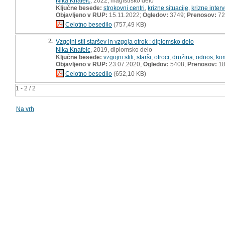
Nika Knafelc
, 2022, magistrsko delo
Ključne besede:
strokovni centri
,
krizne situacije
,
krizne inter
Objavljeno v RUP:
15.11.2022;
Ogledov:
3749;
Prenosov:
72
Celotno besedilo
(757,49 KB)
2.
Vzgojni stil staršev in vzgoja otrok : diplomsko delo
Nika Knafelc
, 2019, diplomsko delo
Ključne besede:
vzgojni stili
,
starši
,
otroci
,
družina
,
odnos
,
kom
Objavljeno v RUP:
23.07.2020;
Ogledov:
5408;
Prenosov:
18
Celotno besedilo
(652,10 KB)
1 - 2 / 2
Na vrh