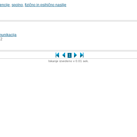
vencije
,
spolno
,
fizično in psihično nasilje
unikacija
2
1
Iskanje izvedeno v 0.01 sek.