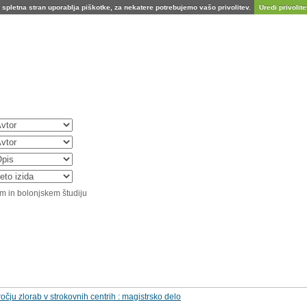
spletna stran uporablja piškotke, za nekatere potrebujemo vašo privolitev.
Uredi privolitev
m in bolonjskem študiju
očju zlorab v strokovnih centrih : magistrsko delo