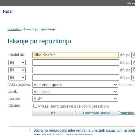
Naša 
Natisni
/
Prva stran
Iskanje po repozitoriju
Iskanje po repozitoriju
Iskalni niz:
išči po
išči po
išči po
išči po
Vrsta gradiva:
* po stare
Jezik:
Išči po:
Opcije:
Prikaži samo zadetke s celotnim besedilom
Ponastavi
1.
Socialno pedagoško interveniranje v kriznih situacijah na podr