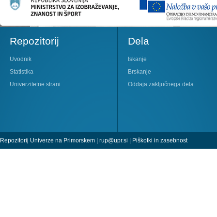
Repozitorij
Dela
Uvodnik
Iskanje
Statistika
Brskanje
Univerzitetne strani
Oddaja zaključnega dela
Repozitorij Univerze na Primorskem |
rup@upr.si
|
Piškotki in zasebnost