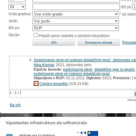
išči po
Vrsta gradiva:
* po stare
Jezik:
Išči po:
Opcije:
Prikaži samo zadetke s celotnim besedilom
Ponasta
1.
Sodelovanje otrok pri izdelavi didaktičnih igrač : diplomska n
Nika Kromar
, 2021, diplomsko delo
Ključne besede:
participacija otrok
,
didaktične igre in igrače
sodelovanje otrok pri izdelavi didaktičnih igrač
Objavljeno v RUP:
02.11.2021;
Ogledov:
5013;
Prenosov:
14
Celotno besedilo
(326,33 KB)
1 - 1 / 1
Iskan
Na vrh