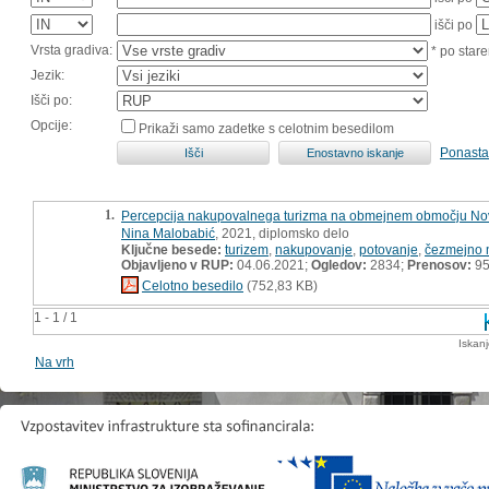
išči po
Vrsta gradiva:
* po stare
Jezik:
Išči po:
Opcije:
Prikaži samo zadetke s celotnim besedilom
Ponasta
1.
Percepcija nakupovalnega turizma na obmejnem območju Nova 
Nina Malobabić
, 2021, diplomsko delo
Ključne besede:
turizem
,
nakupovanje
,
potovanje
,
čezmejno 
Objavljeno v RUP:
04.06.2021;
Ogledov:
2834;
Prenosov:
9
Celotno besedilo
(752,83 KB)
1 - 1 / 1
Iskan
Na vrh