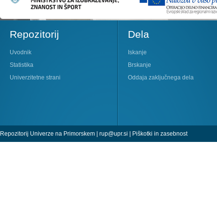
Repozitorij
Dela
Uvodnik
Iskanje
Statistika
Brskanje
Univerzitetne strani
Oddaja zaključnega dela
Repozitorij Univerze na Primorskem |
rup@upr.si
|
Piškotki in zasebnost