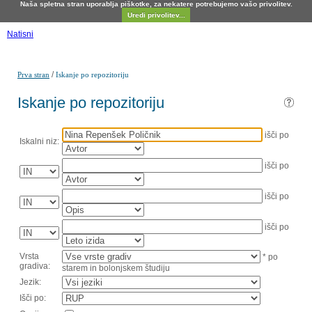
Naša spletna stran uporablja piškotke, za nekatere potrebujemo vašo privolitev.
Uredi privolitev...
Natisni
/
Prva stran
Iskanje po repozitoriju
Iskanje po repozitoriju
išči po
Iskalni niz:
išči po
išči po
išči po
Vrsta
* po
gradiva:
starem in bolonjskem študiju
Jezik:
Išči po: