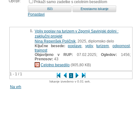
Opcije:
Prikaži samo zadetke s celotnim besedilom
Ponastavi
1.
Vpliv poplav na turizem v Zgornji Savinjski dolini :
zaključni projekt
Nina Repenšek Poličnik
, 2025, diplomsko delo
Ključne besede:
poplave
,
vpliv
,
turizem
,
odpornost
,
trajnost
Objavljeno v RUP:
07.02.2025;
Ogledov:
1456;
Prenosov:
43
Celotno besedilo
(905,80 KB)
1 - 1 / 1
1
Iskanje izvedeno v 0.01 sek.
Na vrh