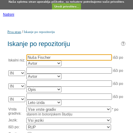
Naša spletna stran uporablja piškotke, za nekatere potrebujemo vašo privolitev.
Uredi privolitev...
Natisni
/
Prva stran
Iskanje po repozitoriju
Iskanje po repozitoriju
išči po
Iskalni niz:
išči po
išči po
išči po
Vrsta
* po
gradiva:
starem in bolonjskem študiju
Jezik:
Išči po: