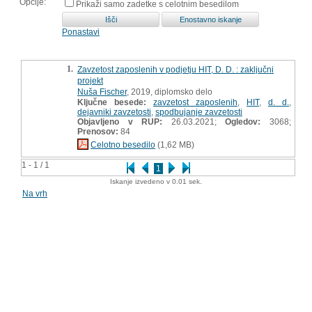
Opcije:
Prikaži samo zadetke s celotnim besedilom
Ponastavi
1.
Zavzetost zaposlenih v podjetju HIT, D. D. : zaključni
projekt
Nuša Fischer
, 2019, diplomsko delo
Ključne besede:
zavzetost zaposlenih
,
HIT
,
d. d.
,
dejavniki zavzetosti
,
spodbujanje zavzetosti
Objavljeno v RUP:
26.03.2021;
Ogledov:
3068;
Prenosov:
84
Celotno besedilo
(1,62 MB)
1 - 1 / 1
1
Iskanje izvedeno v 0.01 sek.
Na vrh