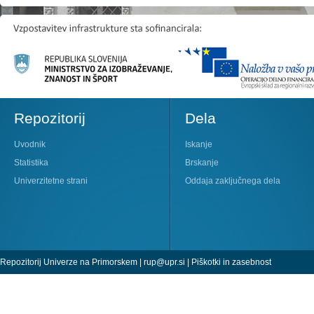
Repozitorij
Dela
Uvodnik
Iskanje
Statistika
Brskanje
Univerzitetne strani
Oddaja zaključnega dela
Repozitorij Univerze na Primorskem |
rup@upr.si
|
Piškotki in zasebnost