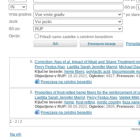
išči po
Vrsta gradiva:
* po stare
Jezik:
Išči po:
Opcije:
Prikaži samo zadetke s celotnim besedilom
Ponasta
1.
Correction: Alao et al. Impact of Alkali and Silane Treatmen
Percy Festus Alao
,
Laetitia Sarah Jennifer Marrot
,
Michael Dav
Ključne besede:
hemp fibers
,
polylactic acid
,
biocomposite ma
Objavljeno v RUP:
18.10.2021;
Ogledov:
4927;
Prenosov:
4
Povezava na celotno besedilo
2.
Properties of frost-retted hemp fibers for the reinforcement of
Laetitia Sarah Jennifer Marrot
,
Percy Festus Alao
,
Valdek Mikli
Ključne besede:
hemp
,
frost-retting
,
nordic country
,
tisza varie
Objavljeno v RUP:
06.05.2021;
Ogledov:
2805;
Prenosov:
3
Povezava na celotno besedilo
1 - 2 / 2
Iskan
Na vrh