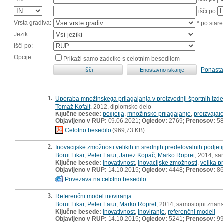
išči po
Vrsta gradiva:
* po stare
Jezik:
Išči po:
Opcije:
Prikaži samo zadetke s celotnim besedilom
Ponasta
1.
Uporaba množinskega prilagajanja v proizvodnji športnih izde
Tomaž Kofalt
, 2012, diplomsko delo
Ključne besede:
podjetja
,
množinsko prilagajanje
,
proizvajalc
Objavljeno v RUP:
09.06.2021;
Ogledov:
2769;
Prenosov:
5
Celotno besedilo
(969,73 KB)
2.
Inovacijske zmožnosti velikih in srednjih predelovalnih podjetij
Borut Likar
,
Peter Fatur
,
Janez Kopač
,
Marko Ropret
, 2014, sa
Ključne besede:
inovativnost
,
inovacijske zmožnosti
,
velika p
Objavljeno v RUP:
14.10.2015;
Ogledov:
4448;
Prenosov:
8
Povezava na celotno besedilo
3.
Referenčni model inoviranja
Borut Likar
,
Peter Fatur
,
Marko Ropret
, 2014, samostojni znans
Ključne besede:
inovativnost
,
inoviranje
,
referenčni modeli
Objavljeno v RUP:
14.10.2015;
Ogledov:
5241;
Prenosov:
9