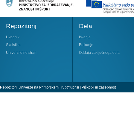
Repozitorij
Dela
Uvodnik
Iskanje
Statistika
Brskanje
Univerzitetne strani
Oddaja zaključnega dela
Repozitorij Univerze na Primorskem |
rup@upr.si
|
Piškotki in zasebnost