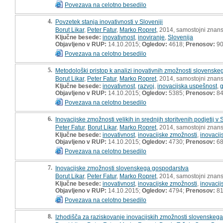
Povezava na celotno besedilo
4.
Povzetek stanja inovativnosti v Sloveniji
Borut Likar
,
Peter Fatur
,
Marko Ropret
, 2014, samostojni znans
Ključne besede:
inovativnost
,
inoviranje
,
Slovenija
Objavljeno v RUP:
14.10.2015;
Ogledov:
4618;
Prenosov:
9
Povezava na celotno besedilo
5.
Metodološki pristop k analizi inovativnih zmožnosti slovensk
Borut Likar
,
Peter Fatur
,
Marko Ropret
, 2014, samostojni znans
Ključne besede:
inovativnost
,
razvoj
,
inovacijska uspešnost
,
Objavljeno v RUP:
14.10.2015;
Ogledov:
5385;
Prenosov:
8
Povezava na celotno besedilo
6.
Inovacijske zmožnosti velikih in srednjih storitvenih podjetij v 
Peter Fatur
,
Borut Likar
,
Marko Ropret
, 2014, samostojni znans
Ključne besede:
inovativnost
,
inovacijske zmožnosti
,
inovacij
Objavljeno v RUP:
14.10.2015;
Ogledov:
4730;
Prenosov:
6
Povezava na celotno besedilo
7.
Inovacijske zmožnosti slovenskega gospodarstva
Borut Likar
,
Peter Fatur
,
Marko Ropret
, 2014, samostojni znans
Ključne besede:
inovativnost
,
inovacijske zmožnosti
,
inovacij
Objavljeno v RUP:
14.10.2015;
Ogledov:
4794;
Prenosov:
8
Povezava na celotno besedilo
8.
Izhodišča za raziskovanje inovacijskih zmožnosti slovenskeg