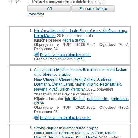
Opcije:
Prikaži samo zadetke s celotnim besedilom
Ponastavi
1.
Kot-A matrike nekaterih družin grafov : zaključna naloga
Peter Muršič
, 2010, diplomsko delo
Ključne besede:
teorija grafov
Objavljeno v RUP:
07.09.2022;
Ogledov:
2607;
Prenosov:
24
Povezava na celotno besedilo
Gradivo ima več datotek!
Več...
2.
Allocating indivisible items with minimum dissatisfaction
on preference graphs
Nina Chiarelli
,
Clément Jean Dallard
,
Andreas
Darmann
,
Stefan Lendl
,
Martin Milanič
,
Peter Muršič
,
Nevena Pivač
,
Ulrich Pferschy
, 2021, objavljeni
znanstveni prispevek na konferenci
Ključne besede:
fair division
,
partial order
,
preference
graph
Objavljeno v RUP:
29.10.2021;
Ogledov:
4862;
Prenosov:
25
Povezava na celotno besedilo
3.
Strong cliques in diamond-free graphs
Nina Chiarelli
,
Berenice Martínez-Barona
,
Martin
Milanič
,
Jérôme Monnot
,
Peter Muršič
, 2020, izvirni