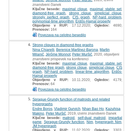
znanstveni članek
Ključne besede:
maximal clique
,
maximal stable set
,
diamond-free graph
,
strong clique
,
simplicial clique
,
strongly perfect graph
,
CIS graph
,
NP-hard problem
,
polynomial-time algorithm
,
Erdős-Hajnal property
Objavljeno v RUP:
17.12.2020;
Ogledov:
4690;
Prenosov:
164
Povezava na celotno besedilo
4.
Strong cliques in diamond-free graphs
Nina Chiarelli
,
Berenice Martínez-Barona
,
Martin
Milanič
,
Jérôme Monnot
,
Peter Muršič
, 2020, objavljeni
znanstveni prispevek na konferenci
Ključne besede:
maximal clique
,
maximal stable set
,
diamond-free graph
,
strong clique
,
simplicial clique
,
CIS
graph
,
NP-hard problem
,
linear-time algorithm
,
Erdős-
Hajnal property
Objavljeno v RUP:
10.11.2020;
Ogledov:
4179;
Prenosov:
64
Povezava na celotno besedilo
5.
Sprague-Grundy function of matroids and related
hypergraphs
Endre Boros
,
Vladimir Gurvich
,
Nhan Bao Ho
,
Kazuhisa
Makino
,
Peter Muršič
, 2019, izvirni znanstveni članek
Ključne besede:
matroid
,
self-dual matroid
,
impartial
game
,
Sprague-Grundy function
,
Nim
,
hypergraph Nim
,
JM hypergraph
Objavljeno v RUP:
11.02.2020;
Ogledov:
3303;