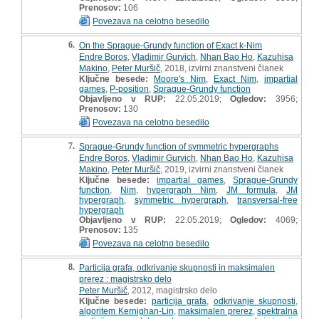
Prenosov:
106
Povezava na celotno besedilo
6.
On the Sprague-Grundy function of Exact k-Nim
Endre Boros
,
Vladimir Gurvich
,
Nhan Bao Ho
,
Kazuhisa
Makino
,
Peter Muršič
, 2018, izvirni znanstveni članek
Ključne besede:
Moore's Nim
,
Exact Nim
,
impartial
games
,
P-position
,
Sprague-Grundy function
Objavljeno v RUP:
22.05.2019;
Ogledov:
3956;
Prenosov:
130
Povezava na celotno besedilo
7.
Sprague-Grundy function of symmetric hypergraphs
Endre Boros
,
Vladimir Gurvich
,
Nhan Bao Ho
,
Kazuhisa
Makino
,
Peter Muršič
, 2019, izvirni znanstveni članek
Ključne besede:
impartial games
,
Sprague-Grundy
function
,
Nim
,
hypergraph Nim
,
JM formula
,
JM
hypergraph
,
symmetric hypergraph
,
transversal-free
hypergraph
Objavljeno v RUP:
22.05.2019;
Ogledov:
4069;
Prenosov:
135
Povezava na celotno besedilo
8.
Particija grafa, odkrivanje skupnosti in maksimalen
prerez : magistrsko delo
Peter Muršič
, 2012, magistrsko delo
Ključne besede:
particija grafa
,
odkrivanje skupnosti
,
algoritem Kernighan-Lin
,
maksimalen prerez
,
spektralna