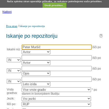
Naša spletna stran uporablja piškotke, za nekatere potrebujemo vašo privolitev.
Uredi privolitev...
Natisni
/
Prva stran
Iskanje po repozitoriju
Iskanje po repozitoriju
išči po
Iskalni niz:
išči po
išči po
išči po
Vrsta
* po
gradiva:
starem in bolonjskem študiju
Jezik:
Išči po: