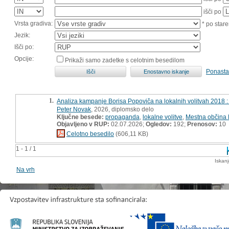
išči po
Vrsta gradiva:
* po stare
Jezik:
Išči po:
Opcije:
Prikaži samo zadetke s celotnim besedilom
Ponasta
1.
Analiza kampanje Borisa Popoviča na lokalnih volitvah 2018 :
Peter Novak
, 2026, diplomsko delo
Ključne besede:
propaganda
,
lokalne volitve
,
Mestna občina 
Objavljeno v RUP:
02.07.2026;
Ogledov:
192;
Prenosov:
10
Celotno besedilo
(606,11 KB)
1 - 1 / 1
Iskan
Na vrh