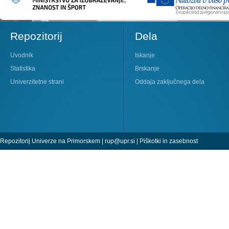
Repozitorij
Dela
Uvodnik
Iskanje
Statistika
Brskanje
Univerzitetne strani
Oddaja zaključnega dela
Repozitorij Univerze na Primorskem |
rup@upr.si
|
Piškotki in zasebnost