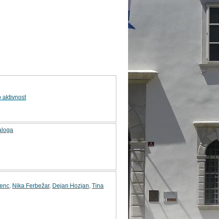
 aktivnost
aloga
lenc
,
Nika Ferbežar
,
Dejan Hozjan
,
Tina