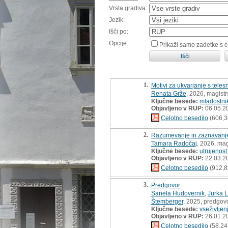
Vrsta gradiva:
Jezik:
Išči po:
Opcije:
Prikaži samo zadetke s 
1.
Motivi za ukvarjanje s teles
Renata Grže
, 2026, magist
Ključne besede:
mladostni
Objavljeno v RUP:
06.05.2
Celotno besedilo
(606,3
2.
Razumevanje in zaznavanje u
Tamara Radočaj
, 2026, mag
Ključne besede:
utrujenost
Objavljeno v RUP:
22.03.2
Celotno besedilo
(912,8
3.
Predgovor
Sanela Hudovernik
,
Jurka 
Štemberger
, 2025, predgov
Ključne besede:
vseživljen
Objavljeno v RUP:
26.01.2
Celotno besedilo
(58,24