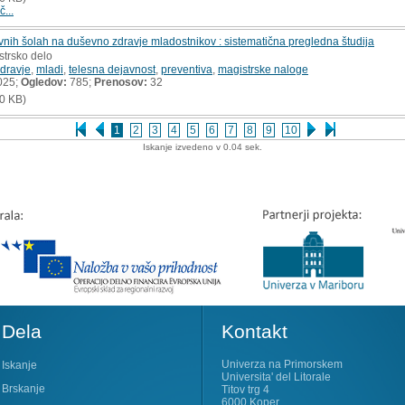
č...
vnih šolah na duševno zdravje mladostnikov : sistematična pregledna študija
strsko delo
dravje
,
mladi
,
telesna dejavnost
,
preventiva
,
magistrske naloge
025;
Ogledov:
785;
Prenosov:
32
0 KB)
1
2
3
4
5
6
7
8
9
10
Iskanje izvedeno v 0.04 sek.
Dela
Kontakt
Univerza na Primorskem
Iskanje
Universita' del Litorale
Brskanje
Titov trg 4
6000 Koper