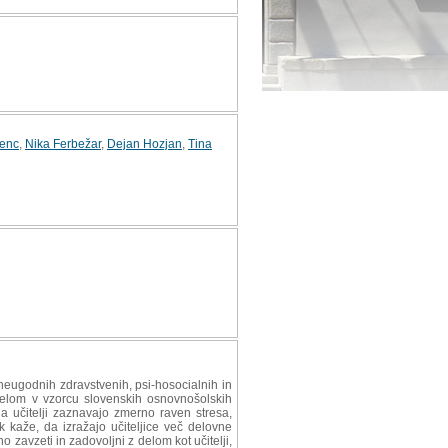
lenc
,
Nika Ferbežar
,
Dejan Hozjan
,
Tina
h neugodnih zdravstvenih, psi-hosocialnih in
z delom v vzorcu slovenskih osnovnošolskih
a učitelji zaznavajo zmerno raven stresa,
 kaže, da izražajo učiteljice več delovne
o zavzeti in zadovoljni z delom kot učitelji,