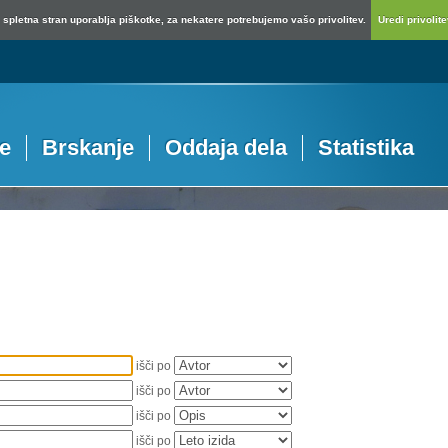
spletna stran uporablja piškotke, za nekatere potrebujemo vašo privolitev.
Uredi privolitev
je
Brskanje
Oddaja dela
Statistika
išči po
išči po
išči po
išči po