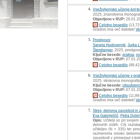
4.
Vseživljenjsko učenje kot t
2025, znanstvena monograf
Objavljeno v RUP:
26.01.2
Celotno besedilo
(13,72
Gradivo ima več datotek!
Ve
5.
Predgovor
Sanela Hudovernik
,
Jurka 
Štemberger
, 2025, predgov
Ključne besede:
praksa
,
vs
Objavljeno v RUP:
07.01.2
Celotno besedilo
(88,42
6.
Vseživljenjsko učenje v praks
2025, strokovna monografij
Ključne besede:
izkustven
Objavljeno v RUP:
07.01.2
Celotno besedilo
(11,89
Gradivo ima več datotek!
Ve
7.
Stres, delovna zavzetost in
Eva Gabrijelčič
,
Petra Dole
Opis:
Učitelji so pri svojem
delovnih izidih. Cilj razi
učiteljev (N = 335) ter pr
razmeroma visoko delovno z
zavzetosti v primerjavi s kol