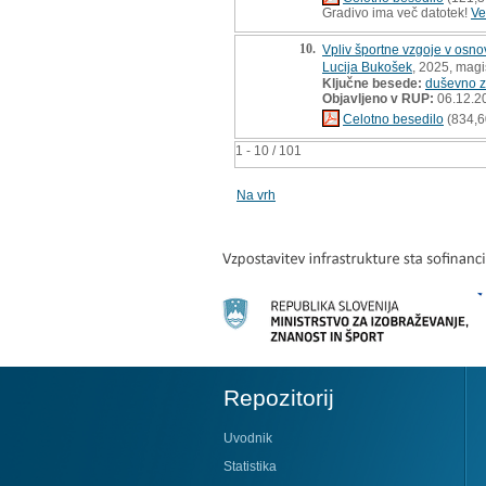
Gradivo ima več datotek!
Ve
10.
Vpliv športne vzgoje v osno
Lucija Bukošek
, 2025, magi
Ključne besede:
duševno z
Objavljeno v RUP:
06.12.2
Celotno besedilo
(834,6
1 - 10 / 101
Na vrh
Repozitorij
Uvodnik
Statistika