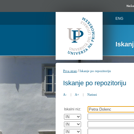
Naša 
ENG
Iskan
/
Prva stran
Iskanje po repozitoriju
Iskanje po repozitoriju
A-
|
A+
|
Natisni
Iskalni niz: