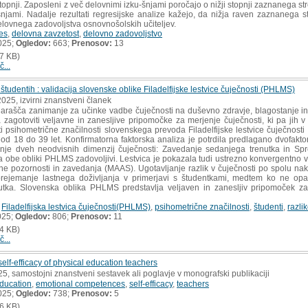
opnji. Zaposleni z več delovnimi izku-šnjami poročajo o nižji stopnji zaznanega stre
šnjami. Nadalje rezultati regresijske analize kažejo, da nižja raven zaznanega s
lovnega zadovoljstva osnovnošolskih učiteljev.
res
,
delovna zavzetost
,
delovno zadovoljstvo
025;
Ogledov:
663;
Prenosov:
13
7 KB)
č...
študentih : validacija slovenske oblike Filadelfijske lestvice čuječnosti (PHLMS)
2025, izvirni znanstveni članek
ašča zanimanje za učinke vadbe čuječnosti na duševno zdravje, blagostanje in št
 zagotoviti veljavne in zanesljive pripomočke za merjenje čuječnosti, ki pa jih
iti psihometrične značilnosti slovenskega prevoda Filadelfijske lestvice čuječnos
 od 18 do 39 let. Konfirmatorna faktorska analiza je potrdila predlagano dvofaktor
nje dveh neodvisnih dimenzij čuječnosti: Zavedanje sedanjega trenutka in Spre
 za obe obliki PHLMS zadovoljivi. Lestvica je pokazala tudi ustrezno konvergentno 
ne pozornosti in zavedanja (MAAS). Ugotavljanje razlik v čuječnosti po spolu nak
 Sprejemanje lastnega doživljanja v primerjavi s študentkami, medtem ko ne op
tka. Slovenska oblika PHLMS predstavlja veljaven in zanesljiv pripomoček za
,
Filadelfijska lestvica čuječnosti(PHLMS)
,
psihometrične značilnosti
,
študenti
,
razli
025;
Ogledov:
806;
Prenosov:
11
4 KB)
č...
elf-efficacy of physical education teachers
25, samostojni znanstveni sestavek ali poglavje v monografski publikaciji
education
,
emotional competences
,
self-efficacy
,
teachers
025;
Ogledov:
738;
Prenosov:
5
6 KB)