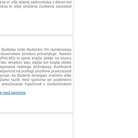
sa in višji stopnji zadovoljstva z delom kot
tresa in višje izražena čustvena zavzetost
udijske izide študentov. Pri raziskovanju
 v slovenskem prostoru primanjkuje. Namen
ti (PHLMS) in njene krajše oblike na vzorcu
sko strukturo tako daljše kot krajše oblike
jemanje lastnega doživljanja. Koeficienti
veljavnost na podlagi pozitivne povezanosti
azuje, da študenti dosegajo značilno višje
ažamo razlik med spoloma pri podlestvici
 preučevanje čuječnosti v visokošolskem
ke med spoloma