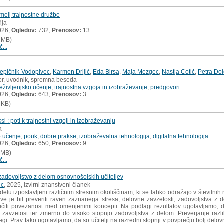
emelj trajnostne družbe
ija
026;
Ogledov:
732;
Prenosov:
13
 MB)
č...
Lepičnik-Vodopivec
,
Karmen Drljić
,
Eda Birsa
,
Maja Mezgec
,
Nastja Cotič
,
Petra Do
or, uvodnik, spremna beseda
eživljenjsko učenje
,
trajnostna vzgoja in izobraževanje
,
predgovori
026;
Ogledov:
643;
Prenosov:
3
 KB)
i : poti k trajnostni vzgoji in izobraževanju
a
o učenje
,
pouk
,
dobre prakse
,
izobraževalna tehnologija
,
digitalna tehnologija
026;
Ogledov:
650;
Prenosov:
9
 MB)
č...
 zadovoljstvo z delom osnovnošolskih učiteljev
nc
, 2025, izvirni znanstveni članek
 delu izpostavljeni različnim stresnim okoliščinam, ki se lahko odražajo v številni
skave je bil preveriti raven zaznanega stresa, delovne zavzetosti, zadovoljstva 
eučiti povezanost med omenjenimi koncepti. Na podlagi rezultatov ugotavljamo, d
avzetost ter zmerno do visoko stopnjo zadovoljstva z delom. Preverjanje razlik
egi. Prav tako ugotavljamo, da so učitelji na razredni stopnji v povprečju bolj delovn