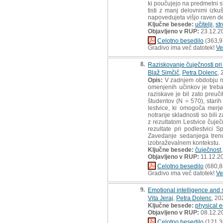
ki poučujejo na predmetni st
tisti z manj delovnimi izku
napovedujeta višjo raven de
Ključne besede:
učitelji
,
st
Objavljeno v RUP:
23.12.2
Celotno besedilo
(363,9
Gradivo ima več datotek!
Ve
8.
Raziskovanje čuječnosti pri 
Blaž Simčič
,
Petra Dolenc
, 
Opis:
V zadnjem obdobju nar
omenjenih učinkov je treba
raziskave je bil zato preuč
študentov (N = 570), starih
lestvice, ki omogoča merje
notranje skladnosti so bili
z rezultatom Lestvice čuječ
rezultate pri podlestvici
Zavedanje sedanjega trenu
izobraževalnem kontekstu.
Ključne besede:
čuječnost
Objavljeno v RUP:
11.12.2
Celotno besedilo
(680,8
Gradivo ima več datotek!
Ve
9.
Emotional intelligence and s
Vita Jeraj
,
Petra Dolenc
, 20
Ključne besede:
physical 
Objavljeno v RUP:
08.12.2
Celotno besedilo
(121,3