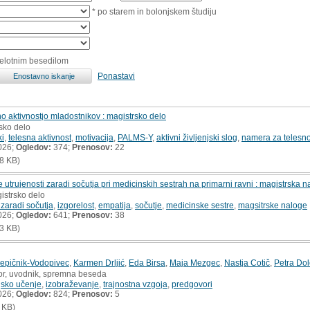
* po starem in bolonjskem študiju
celotnim besedilom
Ponastavi
no aktivnostjo mladostnikov : magistrsko delo
rsko delo
ki
,
telesna aktivnost
,
motivacija
,
PALMS-Y
,
aktivni življenjski slog
,
namera za telesno
026;
Ogledov:
374;
Prenosov:
22
8 KB)
trujenosti zaradi sočutja pri medicinskih sestrah na primarni ravni : magistrska n
istrsko delo
 zaradi sočutja
,
izgorelost
,
empatija
,
sočutje
,
medicinske sestre
,
magsitrske naloge
026;
Ogledov:
641;
Prenosov:
38
3 KB)
Lepičnik-Vodopivec
,
Karmen Drljić
,
Eda Birsa
,
Maja Mezgec
,
Nastja Cotič
,
Petra Do
or, uvodnik, spremna beseda
jsko učenje
,
izobraževanje
,
trajnostna vzgoja
,
predgovori
026;
Ogledov:
824;
Prenosov:
5
 KB)