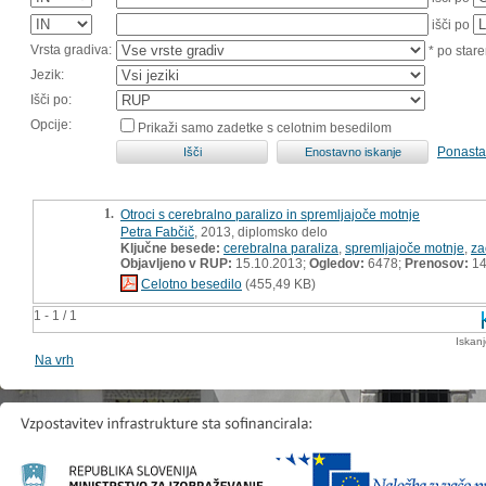
išči po
Vrsta gradiva:
* po stare
Jezik:
Išči po:
Opcije:
Prikaži samo zadetke s celotnim besedilom
Ponasta
1.
Otroci s cerebralno paralizo in spremljajoče motnje
Petra Fabčič
, 2013, diplomsko delo
Ključne besede:
cerebralna paraliza
,
spremljajoče motnje
,
za
Objavljeno v RUP:
15.10.2013;
Ogledov:
6478;
Prenosov:
14
Celotno besedilo
(455,49 KB)
1 - 1 / 1
Iskan
Na vrh