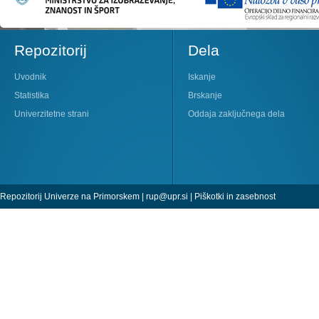
Repozitorij
Dela
Uvodnik
Iskanje
Statistika
Brskanje
Univerzitetne strani
Oddaja zaključnega dela
Repozitorij Univerze na Primorskem |
rup@upr.si
|
Piškotki in zasebnost