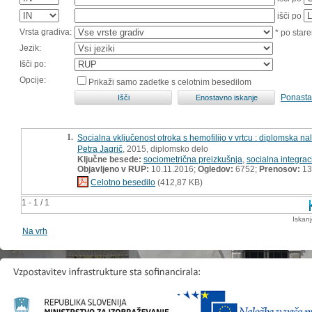
išči po
Vrsta gradiva:
* po stare
Jezik:
Išči po:
Opcije:
Prikaži samo zadetke s celotnim besedilom
Ponasta
1.
Socialna vključenost otroka s hemofilijo v vrtcu : diplomska na
Petra Jagrič
, 2015, diplomsko delo
Ključne besede:
sociometrična preizkušnja
,
socialna integrac
Objavljeno v RUP:
10.11.2016;
Ogledov:
6752;
Prenosov:
13
Celotno besedilo
(412,87 KB)
1 - 1 / 1
Iskan
Na vrh