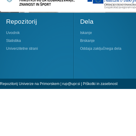
Repozitorij
Dela
Uvodnik
Iskanje
Statistika
Brskanje
Univerzitetne strani
Oddaja zaključnega dela
Repozitorij Univerze na Primorskem |
rup@upr.si
|
Piškotki in zasebnost