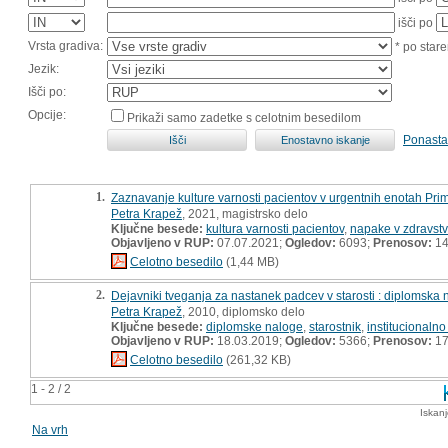
išči po
Vrsta gradiva:
* po stare
Jezik:
Išči po:
Opcije:
Prikaži samo zadetke s celotnim besedilom
Ponasta
1.
Zaznavanje kulture varnosti pacientov v urgentnih enotah Pri
Petra Krapež
, 2021, magistrsko delo
Ključne besede:
kultura varnosti pacientov
,
napake v zdravst
Objavljeno v RUP:
07.07.2021;
Ogledov:
6093;
Prenosov:
14
Celotno besedilo
(1,44 MB)
2.
Dejavniki tveganja za nastanek padcev v starosti : diplomska 
Petra Krapež
, 2010, diplomsko delo
Ključne besede:
diplomske naloge
,
starostnik
,
institucionalno
Objavljeno v RUP:
18.03.2019;
Ogledov:
5366;
Prenosov:
17
Celotno besedilo
(261,32 KB)
1 - 2 / 2
Iskan
Na vrh