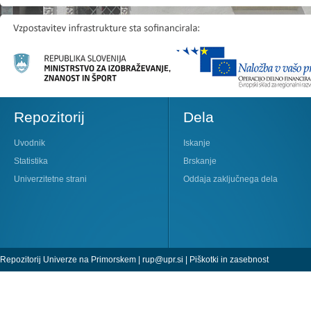
Repozitorij
Dela
Uvodnik
Iskanje
Statistika
Brskanje
Univerzitetne strani
Oddaja zaključnega dela
Repozitorij Univerze na Primorskem |
rup@upr.si
|
Piškotki in zasebnost