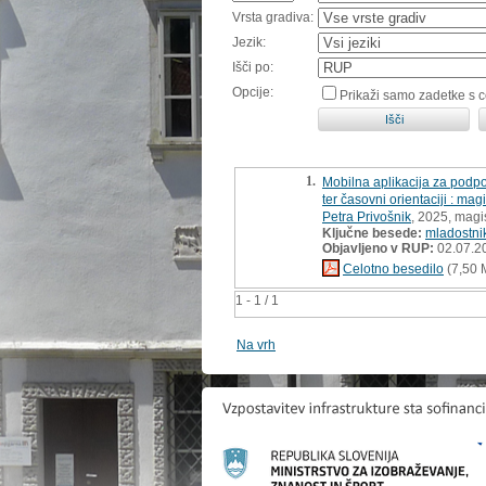
Vrsta gradiva:
Jezik:
Išči po:
Opcije:
Prikaži samo zadetke s 
1.
Mobilna aplikacija za podpo
ter časovni orientaciji : mag
Petra Privošnik
, 2025, magi
Ključne besede:
mladostni
Objavljeno v RUP:
02.07.2
Celotno besedilo
(7,50 
1 - 1 / 1
Na vrh