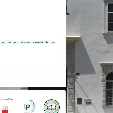
ačrtovanju in izvajanju vsakdanjih rutin