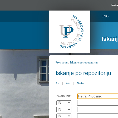
Naša 
ENG
Iskan
/
Prva stran
Iskanje po repozitoriju
Iskanje po repozitoriju
A-
|
A+
|
Natisni
Iskalni niz: