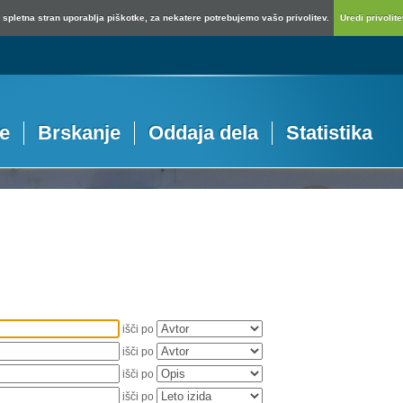
spletna stran uporablja piškotke, za nekatere potrebujemo vašo privolitev.
Uredi privolitev
je
Brskanje
Oddaja dela
Statistika
išči po
išči po
išči po
išči po