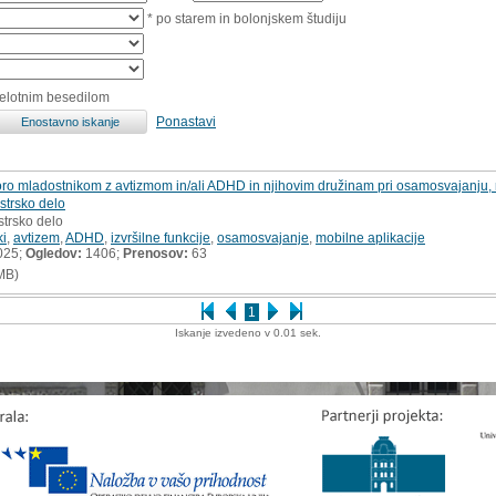
* po starem in bolonjskem študiju
celotnim besedilom
Ponastavi
ro mladostnikom z avtizmom in/ali ADHD in njihovim družinam pri osamosvajanju, n
istrsko delo
strsko delo
ki
,
avtizem
,
ADHD
,
izvršilne funkcije
,
osamosvajanje
,
mobilne aplikacije
025;
Ogledov:
1406;
Prenosov:
63
MB)
1
Iskanje izvedeno v 0.01 sek.