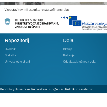
Repozitorij
Dela
Uvodnik
Iskanje
Statistika
Brskanje
Univerzitetne strani
Oddaja zaključnega dela
Repozitorij Univerze na Primorskem |
rup@upr.si
|
Piškotki in zasebnost