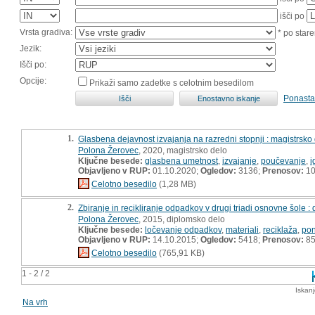
išči po
Vrsta gradiva:
* po stare
Jezik:
Išči po:
Opcije:
Prikaži samo zadetke s celotnim besedilom
Ponasta
1.
Glasbena dejavnost izvajanja na razredni stopnji : magistrsko
Polona Žerovec
, 2020, magistrsko delo
Ključne besede:
glasbena umetnost
,
izvajanje
,
poučevanje
,
i
Objavljeno v RUP:
01.10.2020;
Ogledov:
3136;
Prenosov:
10
Celotno besedilo
(1,28 MB)
2.
Zbiranje in recikliranje odpadkov v drugi triadi osnovne šole :
Polona Žerovec
, 2015, diplomsko delo
Ključne besede:
ločevanje odpadkov
,
materiali
,
reciklaža
,
po
Objavljeno v RUP:
14.10.2015;
Ogledov:
5418;
Prenosov:
8
Celotno besedilo
(765,91 KB)
1 - 2 / 2
Iskan
Na vrh