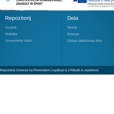
Repozitorij
Dela
Uvodnik
Iskanje
Statistika
Brskanje
Univerzitetne strani
Oddaja zaključnega dela
Repozitorij Univerze na Primorskem |
rup@upr.si
|
Piškotki in zasebnost