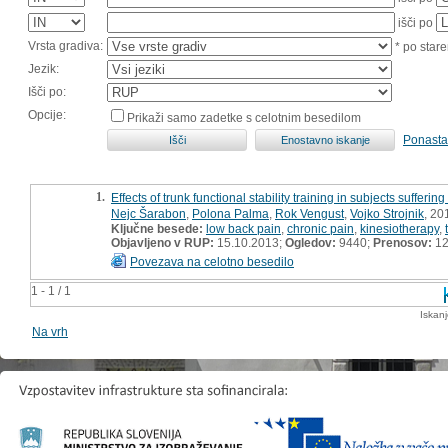
išči po
Vrsta gradiva:
* po stare
Jezik:
Išči po:
Opcije:
Prikaži samo zadetke s celotnim besedilom
Ponasta
1.
Effects of trunk functional stability training in subjects sufferi
Nejc Šarabon
,
Polona Palma
,
Rok Vengust
,
Vojko Strojnik
, 20
Ključne besede:
low back pain
,
chronic pain
,
kinesiotherapy
,
Objavljeno v RUP:
15.10.2013;
Ogledov:
9440;
Prenosov:
12
Povezava na celotno besedilo
1 - 1 / 1
Iskan
Na vrh