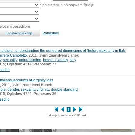
* po starem in bolonjskem študiju
celotnim besedilom
Ponastavi
e picture : understanding the gendered dimensions of (hetero)sexuality in Italy
errero Camoletto
, 2011, izvirni znanstveni članek
y
,
sexuality
,
naturalisation
,
heterosexuality
,
Italy
015;
Ogledov:
4514;
Prenosov:
77
sedilo
alians' accounts of virginity loss
, 2011, izvirni znanstveni članek
ople
,
gender
,
sexuality
,
virginity
,
double standard
015;
Ogledov:
4726;
Prenosov:
36
sedilo
1
Iskanje izvedeno v 0.01 sek.