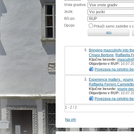
Vrsta gradiva:
Jezik:
Išči po:
Opcije:
Prikaži samo zadetke s 
1.
Bringing masculinity into th
Chiara Bertone
,
Raffaella F
Ključne besede:
masculinit
Objavljeno v RUP:
10.07.2
Povezava na celotno be
2.
Experience matters : young It
Raffaella Ferrero Camoletto
Ključne besede:
young pe
Objavljeno v RUP:
10.07.2
Povezava na celotno be
1 - 2 / 2
Na vrh