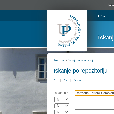
Naša 
ENG
Iskan
/
Prva stran
Iskanje po repozitoriju
Iskanje po repozitoriju
A-
|
A+
|
Natisni
Iskalni niz: