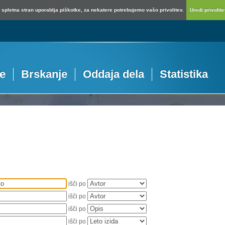
spletna stran uporablja piškotke, za nekatere potrebujemo vašo privolitev.
Uredi privolitev
je
Brskanje
Oddaja dela
Statistika
išči po
išči po
išči po
išči po