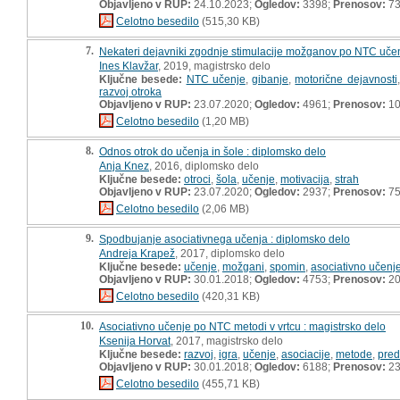
Objavljeno v RUP:
24.10.2023;
Ogledov:
3398;
Prenosov:
7
Celotno besedilo
(515,30 KB)
7.
Nekateri dejavniki zgodnje stimulacije možganov po NTC učenj
Ines Klavžar
, 2019, magistrsko delo
Ključne besede:
NTC učenje
,
gibanje
,
motorične dejavnosti
razvoj otroka
Objavljeno v RUP:
23.07.2020;
Ogledov:
4961;
Prenosov:
10
Celotno besedilo
(1,20 MB)
8.
Odnos otrok do učenja in šole : diplomsko delo
Anja Knez
, 2016, diplomsko delo
Ključne besede:
otroci
,
šola
,
učenje
,
motivacija
,
strah
Objavljeno v RUP:
23.07.2020;
Ogledov:
2937;
Prenosov:
7
Celotno besedilo
(2,06 MB)
9.
Spodbujanje asociativnega učenja : diplomsko delo
Andreja Krapež
, 2017, diplomsko delo
Ključne besede:
učenje
,
možgani
,
spomin
,
asociativno učenj
Objavljeno v RUP:
30.01.2018;
Ogledov:
4753;
Prenosov:
20
Celotno besedilo
(420,31 KB)
10.
Asociativno učenje po NTC metodi v vrtcu : magistrsko delo
Ksenija Horvat
, 2017, magistrsko delo
Ključne besede:
razvoj
,
igra
,
učenje
,
asociacije
,
metode
,
pred
Objavljeno v RUP:
30.01.2018;
Ogledov:
6188;
Prenosov:
23
Celotno besedilo
(455,71 KB)