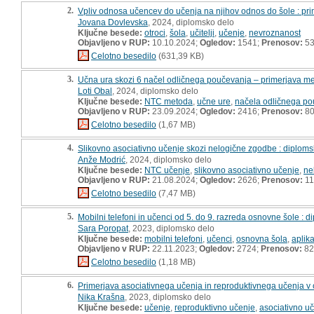
2.
Vpliv odnosa učencev do učenja na njihov odnos do šole : pr
Jovana Dovlevska
, 2024, diplomsko delo
Ključne besede:
otroci
,
šola
,
učitelji
,
učenje
,
nevroznanost
Objavljeno v RUP:
10.10.2024;
Ogledov:
1541;
Prenosov:
5
Celotno besedilo
(631,39 KB)
3.
Učna ura skozi 6 načel odličnega poučevanja – primerjava m
Loti Obal
, 2024, diplomsko delo
Ključne besede:
NTC metoda
,
učne ure
,
načela odličnega p
Objavljeno v RUP:
23.09.2024;
Ogledov:
2416;
Prenosov:
8
Celotno besedilo
(1,67 MB)
4.
Slikovno asociativno učenje skozi nelogične zgodbe : diploms
Anže Modrić
, 2024, diplomsko delo
Ključne besede:
NTC učenje
,
slikovno asociativno učenje
,
ne
Objavljeno v RUP:
21.08.2024;
Ogledov:
2626;
Prenosov:
11
Celotno besedilo
(7,47 MB)
5.
Mobilni telefoni in učenci od 5. do 9. razreda osnovne šole : 
Sara Poropat
, 2023, diplomsko delo
Ključne besede:
mobilni telefoni
,
učenci
,
osnovna šola
,
aplika
Objavljeno v RUP:
22.11.2023;
Ogledov:
2724;
Prenosov:
82
Celotno besedilo
(1,18 MB)
6.
Primerjava asociativnega učenja in reproduktivnega učenja v 
Nika Krašna
, 2023, diplomsko delo
Ključne besede:
učenje
,
reproduktivno učenje
,
asociativno u