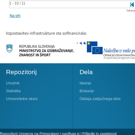
1 - 10 / 11
Iskan
Na vrh
Repozitorij
Dela
Uvodnik
Iskanje
Statistika
Brskanje
Univerzitetne strani
Oddaja zaključnega dela
Repozitorij Univerze na Primorskem |
rup@upr.si
|
Piškotki in zasebnost