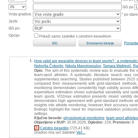
išči po
Vrsta gradiva:
* po stare
Jezik:
Išči po:
Opcije:
Prikaži samo zadetke s celotnim besedilom
Ponasta
1.
How valid are wearable devices in team sports? : a systematic
Nebojša Čokorilo
,
Nikola Manolopoulos
,
Tamara Matijević
,
Ra
Opis:
The aim of this systematic review was to evaluate the v
team-sport athletes. A systematic literature search was 
supplementary searching. Studies published between 2015 a
compared their measurements with gold-standard methods. A t
monitoring demonstrates consistently high validity across diff
expenditure estimation shows substantial variability and system
team sports. VO2max estimation presents mixed validity de
demonstrates high agreement with gold-standard methods wh
insights into athlete monitoring; however, their accuracy va
findings highlight the need for improved validation protocol
settings.
Ključne besede:
physiological monitoring
,
team sport athletes
Objavljeno v RUP:
30.06.2026;
Ogledov:
234;
Prenosov:
8
Celotno besedilo
(725,41 KB)
Gradivo ima več datotek!
Več...