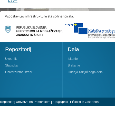
Na vrh
Repozitorij
Dela
Uvodnik
Iskanje
Statistika
Brskanje
Univerzitetne strani
Oddaja zaključnega dela
Repozitorij Univerze na Primorskem |
rup@upr.si
|
Piškotki in zasebnost