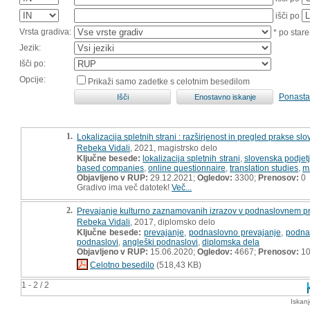
išči po
Vrsta gradiva:
* po stare
Jezik:
Išči po:
Opcije:
Prikaži samo zadetke s celotnim besedilom
Ponasta
1.
Lokalizacija spletnih strani : razširjenost in pregled prakse slo
Rebeka Vidali
, 2021, magistrsko delo
Ključne besede:
lokalizacija spletnih strani
,
slovenska podjet
based companies
,
online questionnaire
,
translation studies
,
m
Objavljeno v RUP:
29.12.2021;
Ogledov:
3300;
Prenosov:
0
Gradivo ima več datotek!
Več...
2.
Prevajanje kulturno zaznamovanih izrazov v podnaslovnem prev
Rebeka Vidali
, 2017, diplomsko delo
Ključne besede:
prevajanje
,
podnaslovno prevajanje
,
podnas
podnaslovi
,
angleški podnaslovi
,
diplomska dela
Objavljeno v RUP:
15.06.2020;
Ogledov:
4667;
Prenosov:
10
Celotno besedilo
(518,43 KB)
1 - 2 / 2
Iskan