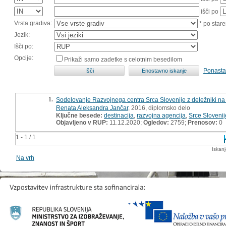
išči po
Vrsta gradiva:
* po stare
Jezik:
Išči po:
Opcije:
Prikaži samo zadetke s celotnim besedilom
Ponasta
1.
Sodelovanje Razvojnega centra Srca Slovenije z deležniki na de
Renata Aleksandra Jančar
, 2016, diplomsko delo
Ključne besede:
destinacija
,
razvojna agencija
,
Srce Slovenij
Objavljeno v RUP:
11.12.2020;
Ogledov:
2759;
Prenosov:
0
1 - 1 / 1
Iskan
Na vrh