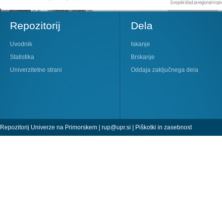
Repozitorij
Dela
Uvodnik
Iskanje
Statistika
Brskanje
Univerzitetne strani
Oddaja zaključnega dela
Repozitorij Univerze na Primorskem |
rup@upr.si
|
Piškotki in zasebnost