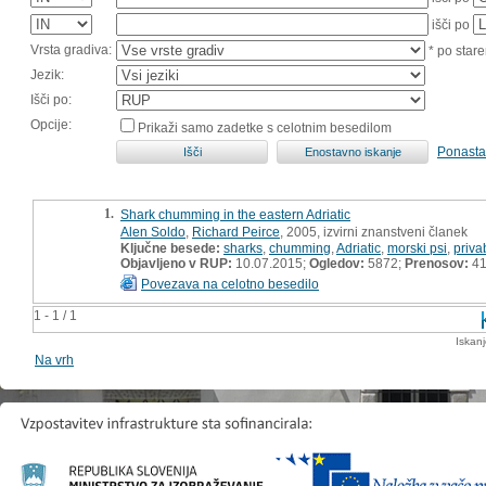
išči po
Vrsta gradiva:
* po stare
Jezik:
Išči po:
Opcije:
Prikaži samo zadetke s celotnim besedilom
Ponasta
1.
Shark chumming in the eastern Adriatic
Alen Soldo
,
Richard Peirce
, 2005, izvirni znanstveni članek
Ključne besede:
sharks
,
chumming
,
Adriatic
,
morski psi
,
priva
Objavljeno v RUP:
10.07.2015;
Ogledov:
5872;
Prenosov:
4
Povezava na celotno besedilo
1 - 1 / 1
Iskan
Na vrh