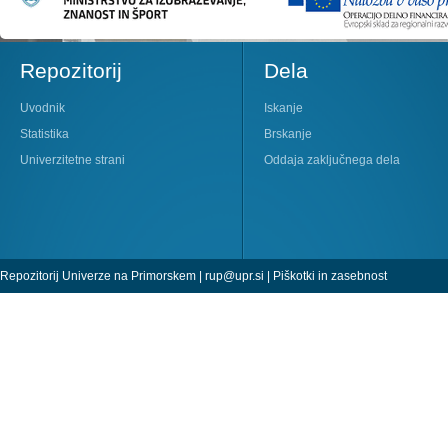
Repozitorij
Dela
Uvodnik
Iskanje
Statistika
Brskanje
Univerzitetne strani
Oddaja zaključnega dela
Repozitorij Univerze na Primorskem |
rup@upr.si
|
Piškotki in zasebnost