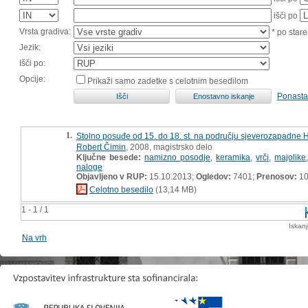
išči po
Vrsta gradiva:
* po stare
Jezik:
Išči po:
Opcije:
Prikaži samo zadetke s celotnim besedilom
Ponasta
1.
Stolno posuđe od 15. do 18. st. na području sjeverozapadne 
Robert Čimin
, 2008, magistrsko delo
Ključne besede:
namizno posodje
,
keramika
,
vrči
,
majolike
naloge
Objavljeno v RUP:
15.10.2013;
Ogledov:
7401;
Prenosov:
10
Celotno besedilo
(13,14 MB)
1 - 1 / 1
Iskan
Na vrh