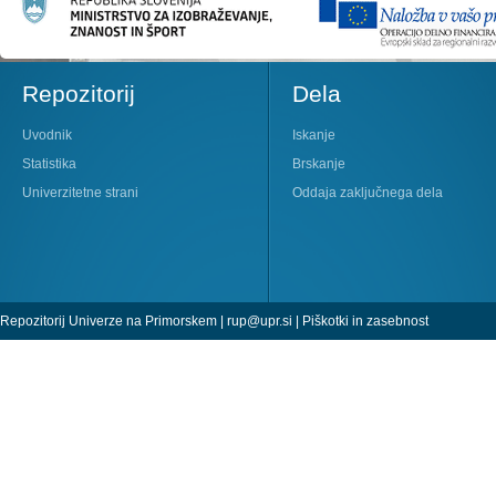
Repozitorij
Dela
Uvodnik
Iskanje
Statistika
Brskanje
Univerzitetne strani
Oddaja zaključnega dela
Repozitorij Univerze na Primorskem |
rup@upr.si
|
Piškotki in zasebnost