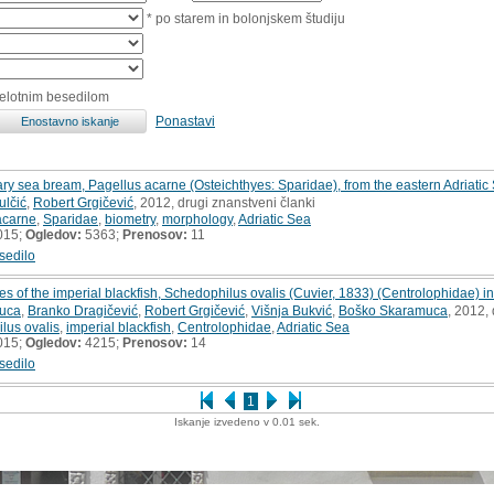
* po starem in bolonjskem študiju
celotnim besedilom
Ponastavi
lary sea bream, Pagellus acarne (Osteichthyes: Sparidae), from the eastern Adriatic
ulčić
,
Robert Grgičević
, 2012, drugi znanstveni članki
acarne
,
Sparidae
,
biometry
,
morphology
,
Adriatic Sea
015;
Ogledov:
5363;
Prenosov:
11
sedilo
s of the imperial blackfish, Schedophilus ovalis (Cuvier, 1833) (Centrolophidae) in
uca
,
Branko Dragičević
,
Robert Grgičević
,
Višnja Bukvić
,
Boško Skaramuca
, 2012,
lus ovalis
,
imperial blackfish
,
Centrolophidae
,
Adriatic Sea
015;
Ogledov:
4215;
Prenosov:
14
sedilo
1
Iskanje izvedeno v 0.01 sek.