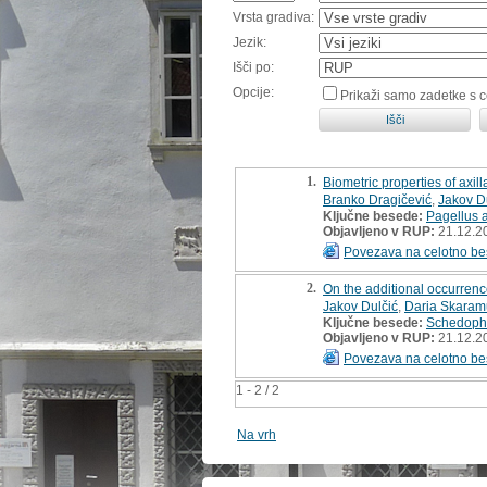
Vrsta gradiva:
Jezik:
Išči po:
Opcije:
Prikaži samo zadetke s 
1.
Biometric properties of axil
Branko Dragičević
,
Jakov D
Ključne besede:
Pagellus 
Objavljeno v RUP:
21.12.2
Povezava na celotno be
2.
On the additional occurrence
Jakov Dulčić
,
Daria Skaram
Ključne besede:
Schedophi
Objavljeno v RUP:
21.12.2
Povezava na celotno be
1 - 2 / 2
Na vrh