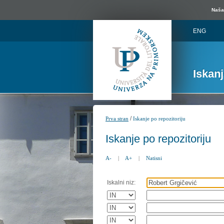
Naša 
ENG
Iskan
/
Prva stran
Iskanje po repozitoriju
Iskanje po repozitoriju
A-
|
A+
|
Natisni
Iskalni niz: