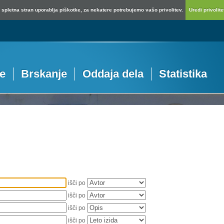
spletna stran uporablja piškotke, za nekatere potrebujemo vašo privolitev.
Uredi privolitev
je
Brskanje
Oddaja dela
Statistika
išči po
išči po
išči po
išči po