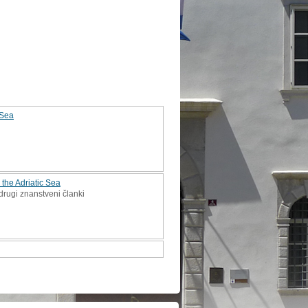
 Sea
 the Adriatic Sea
 drugi znanstveni članki