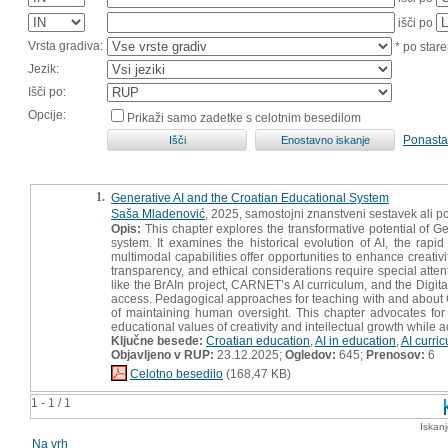
išči po
Vrsta gradiva:
* po stare
Jezik:
Išči po:
Opcije:
Prikaži samo zadetke s celotnim besedilom
Ponasta
1.
Generative AI and the Croatian Educational System
Saša Mladenović
, 2025, samostojni znanstveni sestavek ali po
Opis:
This chapter explores the transformative potential of Ge
system. It examines the historical evolution of AI, the rap
multimodal capabilities offer opportunities to enhance creati
transparency, and ethical considerations require special atten
like the BrAIn project, CARNET’s AI curriculum, and the Digi
access. Pedagogical approaches for teaching with and about 
of maintaining human oversight. This chapter advocates for
educational values of creativity and intellectual growth while 
Ključne besede:
Croatian education
,
AI in education
,
AI curri
Objavljeno v RUP:
23.12.2025;
Ogledov:
645;
Prenosov:
6
Celotno besedilo
(168,47 KB)
1 - 1 / 1
Iskan
Na vrh