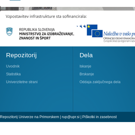
Repozitorij
Dela
Uvodnik
Iskanje
Statistika
Brskanje
Univerzitetne strani
Oddaja zaključnega dela
Repozitorij Univerze na Primorskem |
rup@upr.si
|
Piškotki in zasebnost