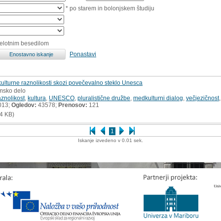
* po starem in bolonjskem študiju
celotnim besedilom
Ponastavi
ulturne raznolikosti skozi povečevalno steklo Unesca
omsko delo
aznolikost
,
kultura
,
UNESCO
,
pluralistične družbe
,
medkulturni dialog
,
večjezičnost
013;
Ogledov:
43578;
Prenosov:
121
4 KB)
1
Iskanje izvedeno v 0.01 sek.