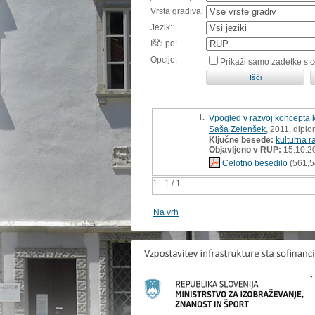
Vrsta gradiva:
Jezik:
Išči po:
Opcije:
Prikaži samo zadetke s 
1.
Vpogled v razvoj koncepta k
Saša Zelenšek
, 2011, dipl
Ključne besede:
kulturna r
Objavljeno v RUP:
15.10.2
Celotno besedilo
(561,5
1 - 1 / 1
Na vrh