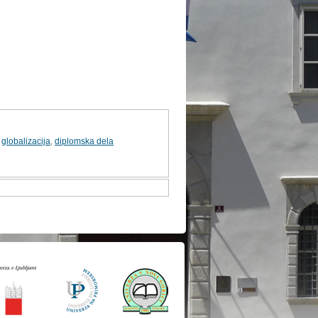
,
globalizacija
,
diplomska dela