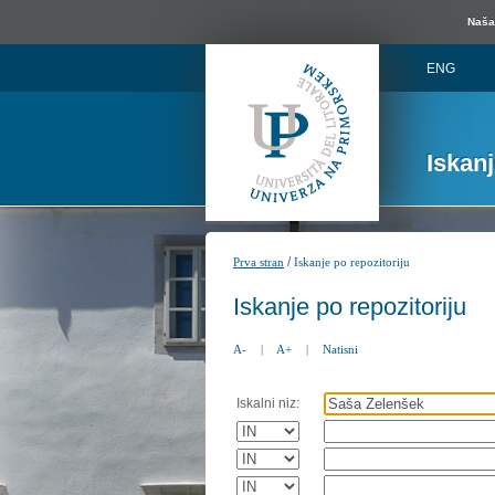
Naša 
ENG
Iskan
/
Prva stran
Iskanje po repozitoriju
Iskanje po repozitoriju
A-
|
A+
|
Natisni
Iskalni niz: