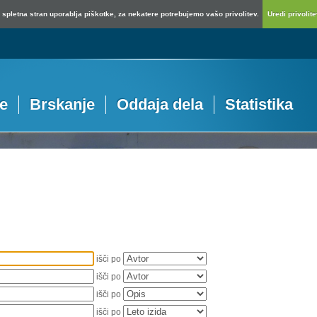
spletna stran uporablja piškotke, za nekatere potrebujemo vašo privolitev.
Uredi privolitev
je
Brskanje
Oddaja dela
Statistika
išči po
išči po
išči po
išči po